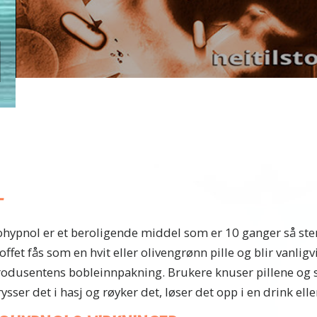
L
ohypnol er et beroligende middel som er 10 ganger så ste
offet fås som en hvit eller olivengrønn pille og blir vanligvi
odusentens bobleinnpakning. Brukere knuser pillene og sn
ysser det i hasj og røyker det, løser det opp i en drink eller