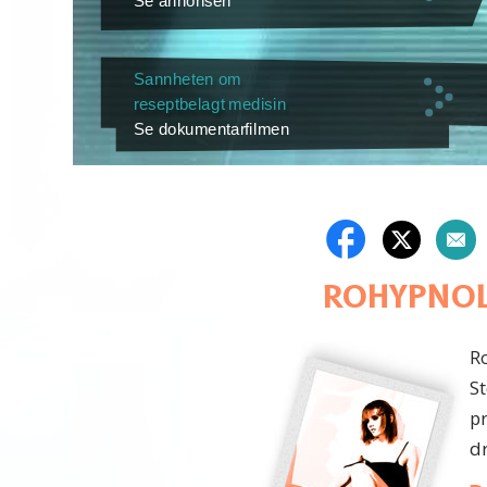
Se annonsen
Sannheten om
reseptbelagt medisin
Se dokumentarfilmen
ROHYPNO
R
St
pr
dr