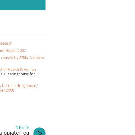
esearch
and Health 2007
a caused by SSRIs: A review
t of Health & Human
l Clearinghouse for
y for teen drug abuse,”
ber 2008
 PÅ
er og
NESTE
a opiater og