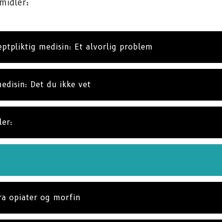
midler:
ABO
eptpliktig medisin: Et alvorlig problem
NE
edisin: Det du ikke vet
ler:
fra opiater og morfin