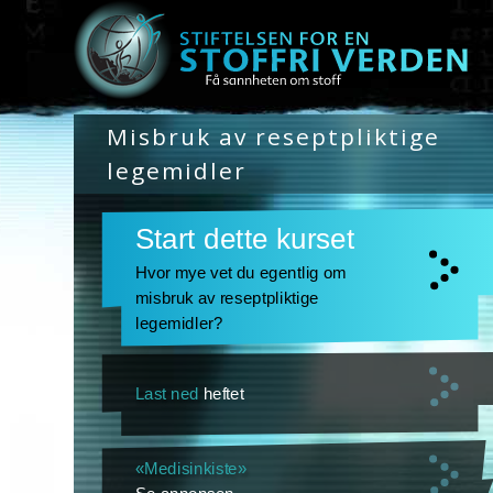
Misbruk av reseptpliktige
legemidler
Start dette kurset
Hvor mye vet du egentlig om
misbruk av reseptpliktige
legemidler?
Last ned
heftet
«Medisinkiste»