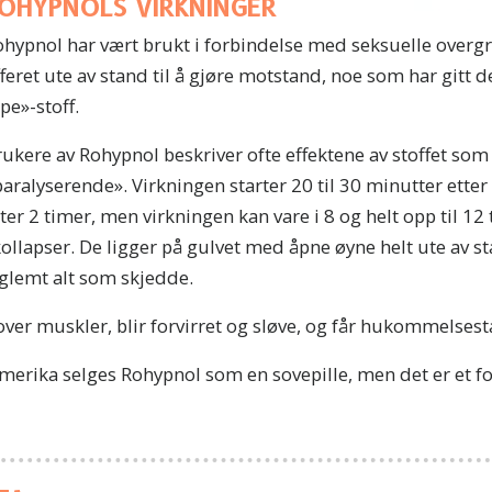
OHYPNOLS VIRKNINGER
hypnol har vært brukt i forbindelse med seksuelle overgre
feret ute av stand til å gjøre motstand, noe som har gitt d
pe»-stoff.
ukere av Rohypnol beskriver ofte effektene av stoffet som
aralyserende». Virkningen starter 20 til 30 minutter etter 
tter 2 timer, men virkningen kan vare i 8 og helt opp til 1
 kollapser. De ligger på gulvet med åpne øyne helt ute av st
 glemt alt som skjedde.
over muskler, blir forvirret og sløve, og får hukommelsest
merika selges Rohypnol som en sovepille, men det er et fo