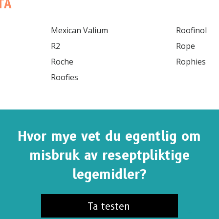
TA
Mexican Valium

Roofinol

R2

Rope

Hvor mye vet du egentlig om
misbruk av reseptpliktige
legemidler?
Ta testen