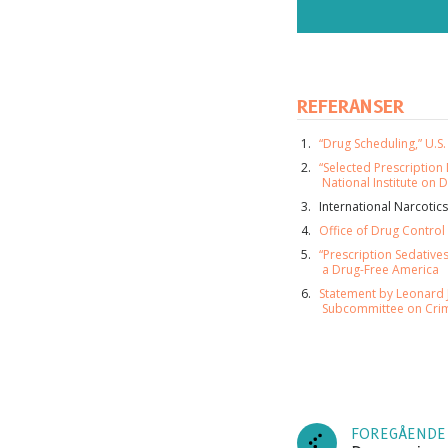
REFERANSER
“Drug Scheduling,” U.S
“Selected Prescription 
National Institute on
International Narcotic
Office of Drug Control 
“Prescription Sedatives
a Drug-Free America
Statement by Leonard J
Subcommittee on Crim
AB
Abonn
oppdat
FOREGÅENDE