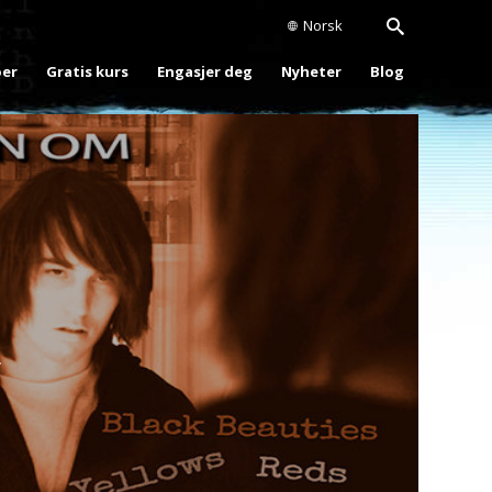
Norsk
oer
Gratis kurs
Engasjer deg
Nyheter
Blog
Play