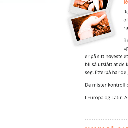
R
Ro
of
ra
Br
«p
er på sitt høyeste e
bli så utslått at de
seg. Etterpå har de
De mister kontroll 
I Europa og Latin-A