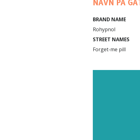
NAVN PÅ GA
BRAND NAME
STREET NAMES
Forget-me pill

Roofies
