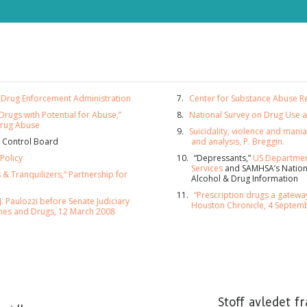
. Drug Enforcement Administration
Center for Substance Abuse R
Drugs with Potential for Abuse,”
National Survey on Drug Use 
 Drug Abuse
Suicidality, violence and mani
s Control Board
and analysis, P. Breggin.
Policy
“Depressants,”
US Departmen
Services
and SAMHSA’s Nationa
 & Tranquilizers,” Partnership for
Alcohol & Drug Information
“Prescription drugs a gatewa
. Paulozzi before Senate Judiciary
Houston Chronicle, 4 Septem
es and Drugs, 12 March 2008
ONNER PÅ OPPDATERINGER OG MÅTER Å HJELPE
er på
Sannheten om stoff-nyheter
og få våre siste nyhet
eringer i innboksen din.
Stoff avledet fr