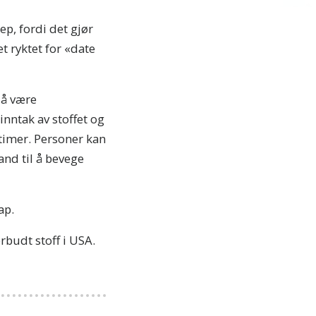
p, fordi det gjør
et ryktet for «date
 å være
inntak av stoffet og
2 timer. Personer kan
and til å bevege
ap.
rbudt stoff i USA.