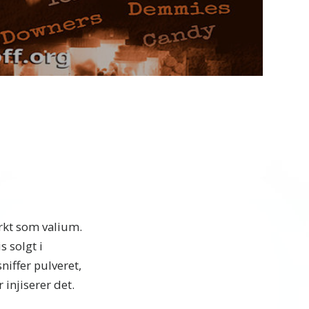
Video
rkt som valium.
s solgt i
iffer pulveret,
 injiserer det.