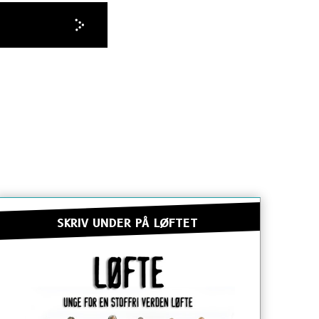
SKRIV UNDER PÅ LØFTET