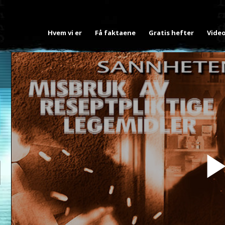
Hvem vi er
Få faktaene
Gratis hefter
Vide