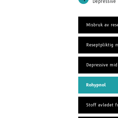
Depressive 
Misbruk av res
Reseptpliktig m
Depressive mid
Rohypnol
Stoff avledet 