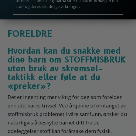
foreldre i stand til å gi barna sine faktisk informasjon om
stoff og deres skadelige virkninger.
FORELDRE
Hvordan kan du snakke med
dine barn om STOFFMISBRUK
uten bruk av skremsel-
taktikk eller føle at du
«preker»?
Det er ingenting mer viktig for deg som forelder
enn ditt barns trivsel. Ved å kjenne til omfanget av
stoffmisbruk problemet i våre samfunn, ønsker du
naturligvis å beskytte barnet ditt fra de
ødeleggelser stoff kan forårsake dem fysisk,