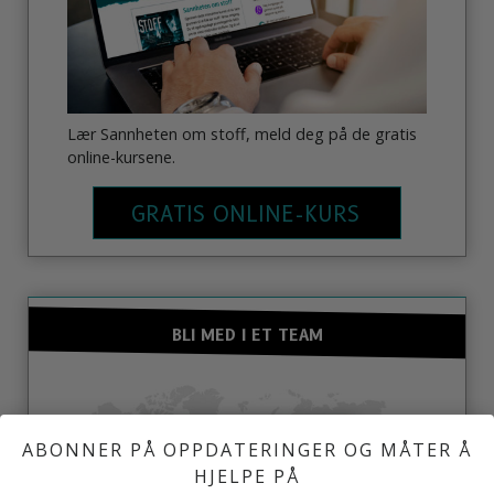
Lær Sannheten om stoff, meld deg på de gratis
online-kursene.
GRATIS ONLINE-KURS
BLI MED I ET TEAM
ABONNER PÅ OPPDATERINGER OG MÅTER Å
HJELPE PÅ