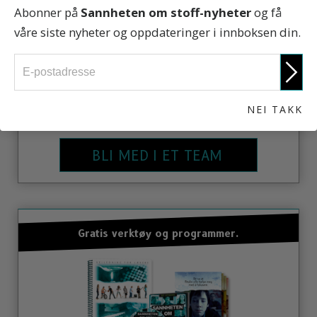
Abonner på
Sannheten om stoff-nyheter
og få
våre siste nyheter og oppdateringer i innboksen din.
Det finnes Stoffri verden-avdelinger over hele
verden. For å bli med i en lokal avdeling eller
NEI TAKK
starte din egen, kontakt oss.
BLI MED I ET TEAM
Gratis verktøy og programmer.