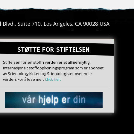
Blvd., Suite 710
,
Los Angeles
,
CA
90028
USA
STØTTE FOR STIFTELSEN
Stiftelsen for en stoffri verden er et allmennyttig,
internasjonalt stoffopplysningsprogram som er sponset
av Scientology Kirken og Scientologister over hele
verden. For å lese mer,
klikk her.