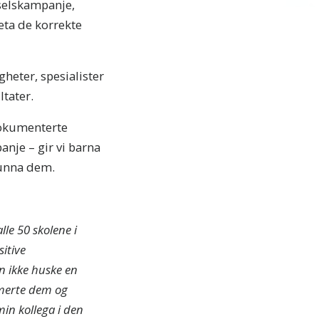
mselskampanje,
eta de korrekte
heter, spesialister
tater.
dokumenterte
anje – gir vi barna
 unna dem.
lle 50 skolene i
sitive
n ikke huske en
rmerte dem og
in kollega i den