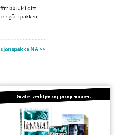
ffmisbruk i ditt
inngår i pakken.
asjonspakke NÅ >>
Gratis verktøy og programmer.