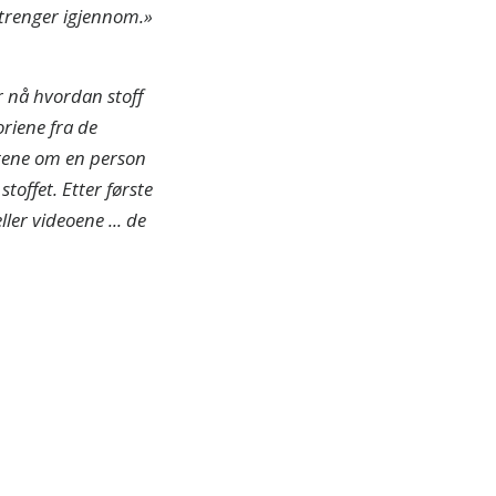
 trenger igjennom.»
år nå hvordan stoff
riene fra de
ntene om en person
stoffet. Etter første
ler videoene ... de
 PÅ
er og
NNER
I TAKK