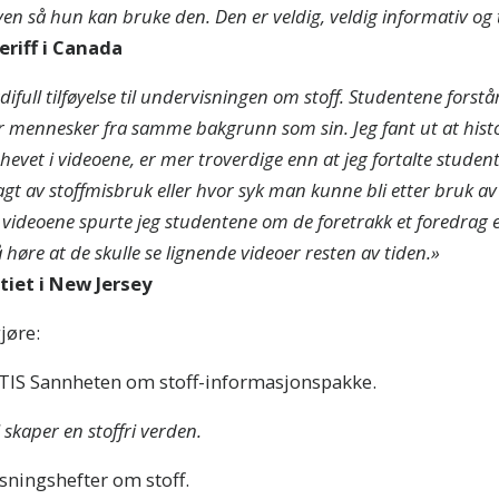
en så hun kan bruke den. Den er veldig, veldig informativ og
eriff i Canada
ifull tilføyelse til undervisningen om stoff. Studentene forst
or mennesker fra samme bakgrunn som sin. Jeg fant ut at histo
evet i videoene, er mer troverdige enn at jeg fortalte stude
elagt av stoffmisbruk eller hvor syk man kunne bli etter bruk av 
 videoene spurte jeg studentene om de foretrakk et foredrag el
å høre at de skulle se lignende videoer resten av tiden.»
ONNER PÅ OPPDATERINGER OG MÅTER Å HJELPE
itiet i New Jersey
er på
Sannheten om stoff-nyheter
og få våre siste nyhet
eringer i innboksen din.
jøre:
ATIS Sannheten om stoff-informasjonspakke.
ABO
 skaper en stoffri verden.
NE
sningshefter om stoff.