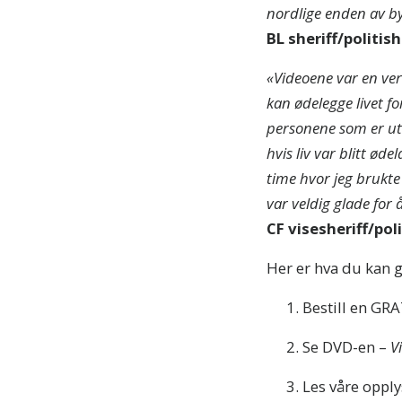
nordlige enden av by
BL sheriff/politish
«Videoene var en verd
kan ødelegge livet f
personene som er uth
hvis liv var blitt ød
time hvor jeg brukte
var veldig glade for 
AB
CF visesheriff/pol
Abonn
oppdat
Her er hva du kan g
Bestill en GR
Se DVD-en –
Vi
Les våre opply