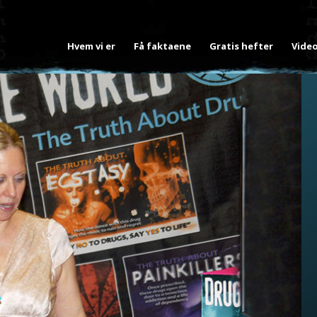
Hvem vi er
Få faktaene
Gratis hefter
Vide