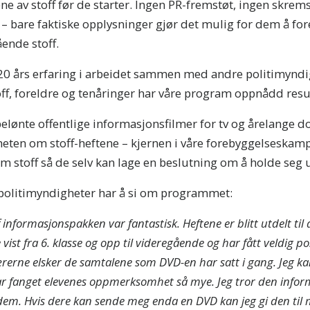
ne av stoff før de starter. Ingen PR-fremstøt, ingen skre
 bare faktiske opplysninger gjør det mulig for dem å for
ende stoff.
20 års erfaring i arbeidet sammen med andre politimyndig
ff, foreldre og tenåringer har våre program oppnådd resul
elønte offentlige informasjonsfilmer for tv og årelange 
heten om stoff-heftene – kjernen i våre forebyggelseskamp
m stoff så de selv kan lage en beslutning om å holde seg
 politimyndigheter har å si om programmet:
nformasjonspakken var fantastisk. Heftene er blitt utdelt til a
ist fra 6. klasse og opp til videregående og har fått veldig po
rerne elsker de samtalene som DVD-en har satt i gang. Jeg ka
r fanget elevenes oppmerksomhet så mye. Jeg tror den info
dem. Hvis dere kan sende meg enda en DVD kan jeg gi den til m