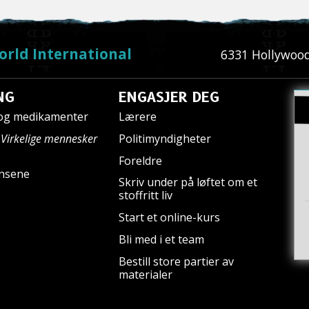
orld International
6331 Hollywood 
NG
ENGASJER DEG
 og medikamenter
Lærere
n
Virkelige mennesker
Politimyndigheter
Foreldre
nsene
Skriv under på løftet om et
stoffritt liv
Start et online-kurs
Bli med i et team
Bestill store partier av
materialer