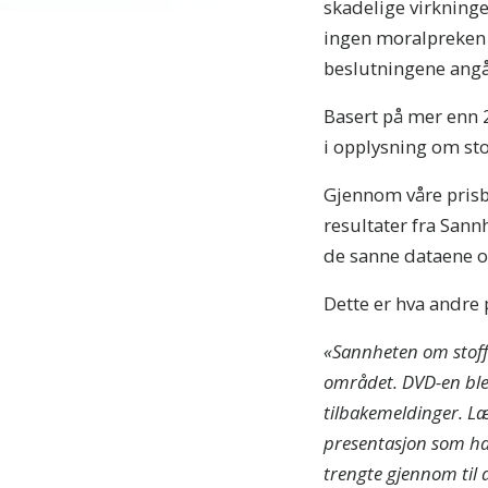
skadelige virkninge
ingen moralpreken –
beslutningene angå
Basert på mer enn 
i opplysning om sto
Gjennom våre prisb
resultater fra Sann
de sanne dataene o
Dette er hva andre
«Sannheten om stoff i
området. DVD-en ble v
tilbakemeldinger. Læ
presentasjon som ha
trengte gjennom til 