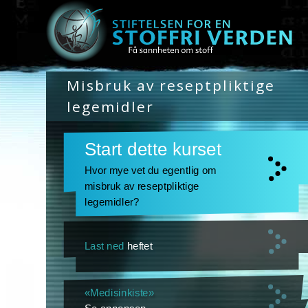
Misbruk av reseptpliktige
legemidler
Start dette kurset
Hvor mye vet du egentlig om
misbruk av reseptpliktige
legemidler?
Last ned
heftet
«Medisinkiste»