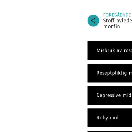
FOREGÅENDE
Stoff avlede
morfin
Misbruk av res
Reseptpliktig m
Depressive mid
Rohypnol