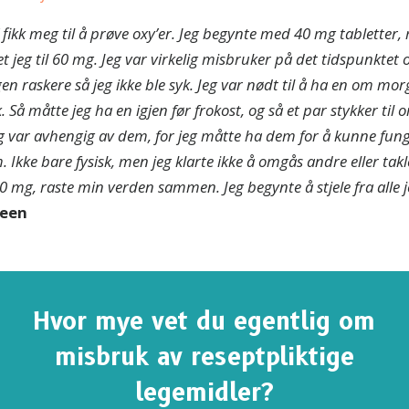
fikk meg til å prøve oxy’er. Jeg begynte med 40 mg tabletter,
t jeg til 60 mg.
Jeg var virkelig misbruker på det tidspunktet 
en raskere så jeg ikke ble syk.
Jeg var nødt til å ha en om mor
yk. Så måtte jeg ha en igjen før frokost, og så et par stykker t
jeg var avhengig av dem, for jeg måtte ha dem for å kunne fun
. Ikke bare fysisk, men jeg klarte ikke å omgås andre eller takle
80 mg, raste min verden sammen.
Jeg begynte å stjele fra alle 
leen
Hvor mye vet du egentlig om
misbruk av reseptpliktige
legemidler?