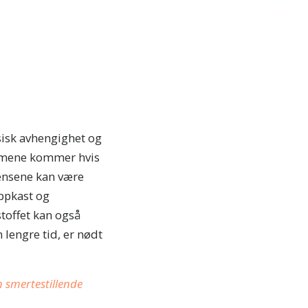
sisk avhengighet og
tomene kommer hvis
ensene kan være
oppkast og
toffet kan også
 lengre tid, er nødt
smertestillende