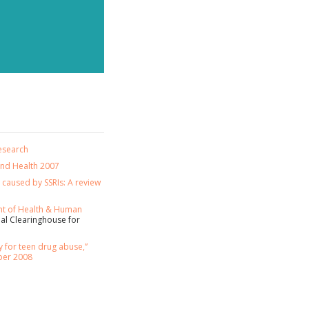
esearch
and Health 2007
a caused by SSRIs: A review
t of Health & Human
l Clearinghouse for
 PÅ
y for teen drug abuse,”
ber 2008
er og