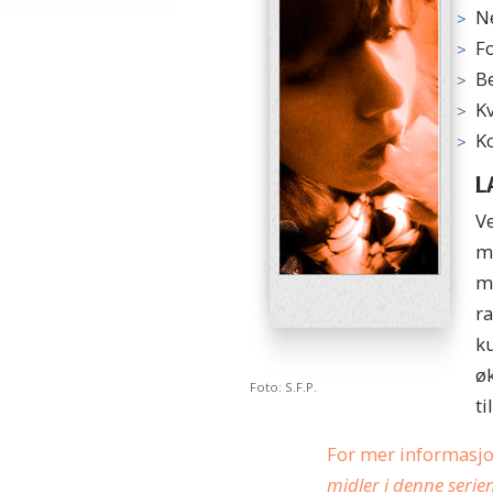
N
F
Be
K
K
L
Ve
m
m
ra
k
øk
Foto: S.F.P.
ti
For mer informasjo
midler i denne serie