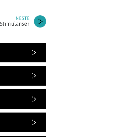
NNER
NESTE
Stimulanser
I TAKK