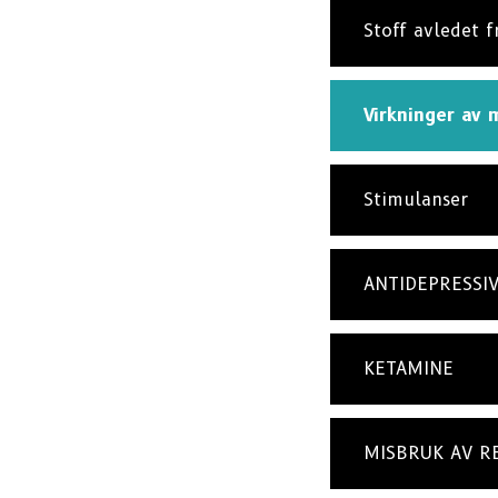
Stoff avledet 
Virkninger av 
Stimulanser
ANTIDEPRESSI
KETAMINE
MISBRUK AV R