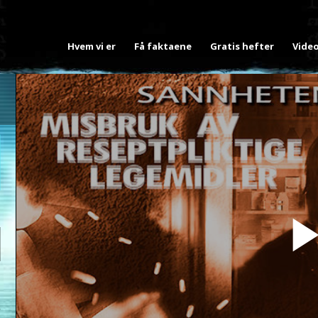
Hvem vi er
Få faktaene
Gratis hefter
Vide