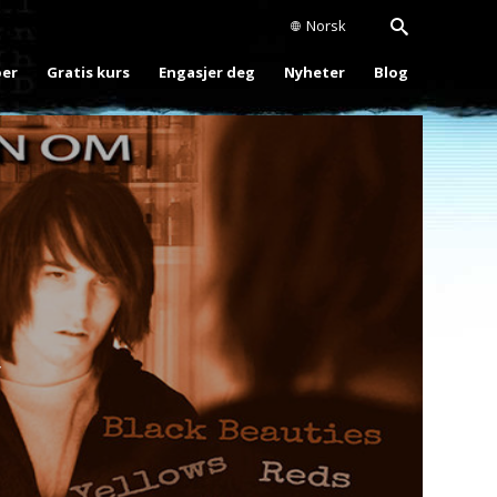
Norsk
oer
Gratis kurs
Engasjer deg
Nyheter
Blog
Play