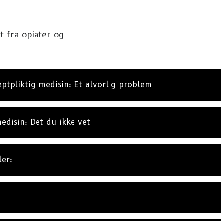
ABO
t fra opiater og
NE
eptpliktig medisin: Et alvorlig problem
edisin: Det du ikke vet
ler: