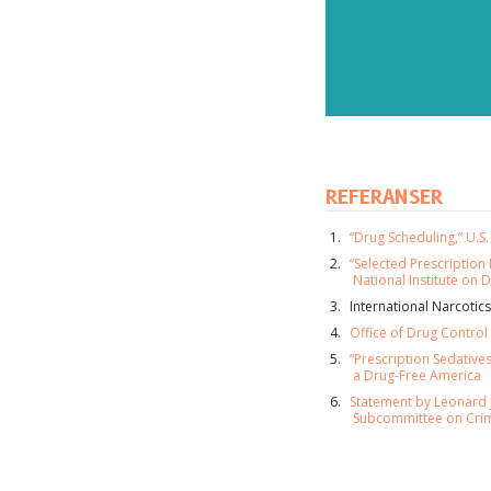
REFERANSER
“Drug Scheduling,” U.S
“Selected Prescription 
National Institute on
International Narcotic
Office of Drug Control 
“Prescription Sedatives
a Drug-Free America
AB
Statement by Leonard J
Abonn
Subcommittee on Crim
oppdat