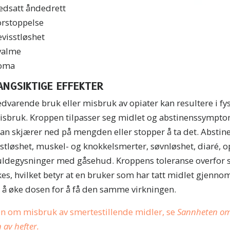
edsatt åndedrett
orstoppelse
visstløshet
valme
oma
ANGSIKTIGE EFFEKTER
dvarende bruk eller misbruk av opiater kan resultere i fy
isbruk. Kroppen tilpasser seg midlet og abstinenssymp
an skjærer ned på mengden eller stopper å ta det. Abstin
stløshet, muskel- og knokkelsmerter, søvnløshet, diaré, 
uldegysninger med gåsehud. Kroppens toleranse overfor s
es, hvilket betyr at en bruker som har tatt midlet gjennom
l å øke dosen for å få den samme virkningen.
n om misbruk av smertestillende midler, se
Sannheten om 
n av hefter
.