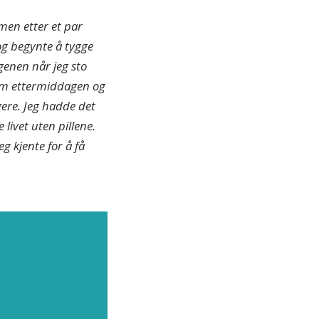
 men etter et par
og begynte å tygge
genen når jeg sto
il om ettermiddagen og
gere. Jeg hadde det
 livet uten pillene.
jeg kjente for å få