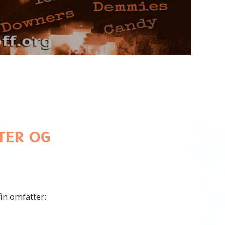
Video
ATER OG
in omfatter: