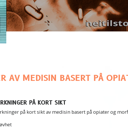
R AV MEDISIN BASERT PÅ OPI
IRKNINGER PÅ KORT SIKT
rkninger på kort sikt av medisin basert på opiater og morf
løvhet