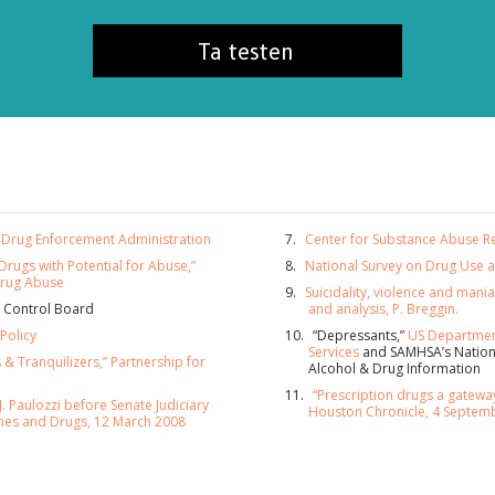
Ta testen
. Drug Enforcement Administration
Center for Substance Abuse R
Drugs with Potential for Abuse,”
National Survey on Drug Use 
 Drug Abuse
Suicidality, violence and mani
s Control Board
and analysis, P. Breggin.
Policy
“Depressants,”
US Departmen
Services
and SAMHSA’s Nationa
 & Tranquilizers,” Partnership for
Alcohol & Drug Information
ONNER PÅ OPPDATERINGER OG MÅTER Å HJELPE
“Prescription drugs a gatewa
. Paulozzi before Senate Judiciary
Houston Chronicle, 4 Septem
er på
Sannheten om stoff-nyheter
og få våre siste nyhet
es and Drugs, 12 March 2008
eringer i innboksen din.