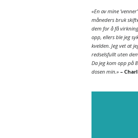
«En
av mine ’venner’ 
måneders bruk skifte
dem for å få virkning
opp, ellers ble jeg s
kvelden. Jeg vet at 
redselsfullt uten dem
Da jeg kom opp på 
dosen min.»
–
Char