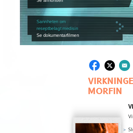
Se annonsen
Sannheten om
reseptbelagt medisin
Se dokumentarfilmen
VIRKNINGE
MORFIN
V
Vi
S