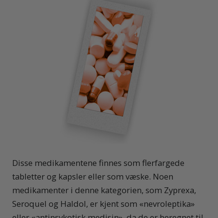
Disse medikamentene finnes som flerfargede
tabletter og kapsler eller som væske. Noen
medikamenter i denne kategorien, som Zyprexa,
Seroquel og Haldol, er kjent som «nevroleptika»
eller «antipsykotisk medisin», da de er beregnet til