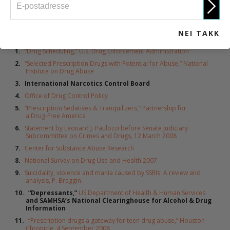
REFERANSER
NEI TAKK
“Drug Scheduling,” U.S. Drug Enforcement Administration
“Selected Prescription Drugs with Potential for Abuse,” National
Institute on Drug Abuse
International Narcotics Control Board
Office of Drug Control Policy
“Prescription Sedatives & Tranquilizers,” Partnership for
a Drug-Free America
Statement by Leonard J. Paulozzi before Senate Judiciary
Subcommittee on Crimes and Drugs, 12 March 2008
Center for Substance Abuse Research
National Survey on Drug Use and Health 2007
Suicidality, violence and mania caused by SSRIs: A review and
analysis, P. Breggin.
“Depressants,”
US Department of Health & Human Services
and SAMHSA’s National Clearinghouse for Alcohol & Drug
Information
“Prescription drugs a gateway for teen drug abuse,” Houston
Chronicle, 4 September 2008