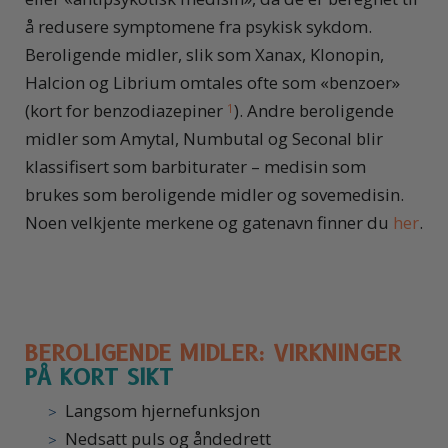
å redusere symptomene fra psykisk sykdom.
Beroligende midler, slik som Xanax, Klonopin,
Halcion og Librium omtales ofte som «benzoer»
(kort for benzodiazepiner
). Andre beroligende
1
midler som Amytal, Numbutal og Seconal blir
klassifisert som barbiturater – medisin som
brukes som beroligende midler og sovemedisin.
Noen velkjente merkene og gatenavn finner du
her
.
BEROLIGENDE MIDLER: VIRKNINGER
PÅ KORT SIKT
Langsom hjernefunksjon
Nedsatt puls og åndedrett