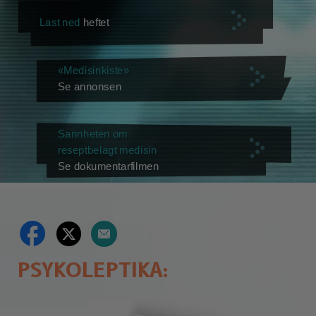
Last ned
heftet
«Medisinkiste»
Se annonsen
Sannheten om
reseptbelagt medisin
Se dokumentarfilmen
PSYKOLEPTIKA: