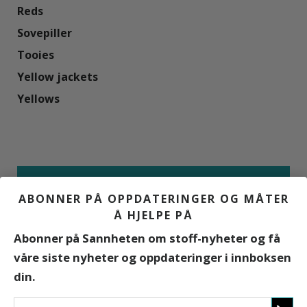
Reds

Sovepiller

Tooies

Yellow jackets

Yellows

ABONNER PÅ OPPDATERINGER OG MÅTER
Hvor mye vet du egentlig om misbruk
Å HJELPE PÅ
av reseptpliktige legemidler?
Abonner på
Sannheten om stoff-nyheter
og få
våre siste nyheter og oppdateringer i innboksen
Ta testen
din.