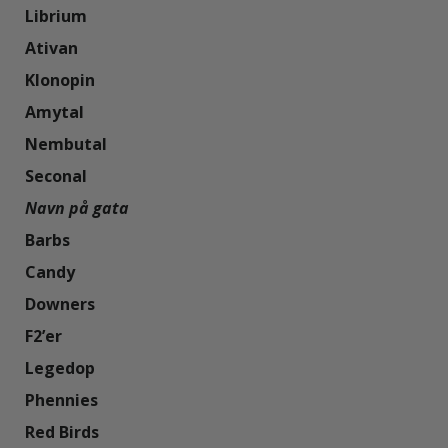
Librium

Ativan

Klonopin

Amytal

Nembutal

Navn på gata
Barbs

Candy

Downers

F2’er

Legedop

Phennies

Red Birds
