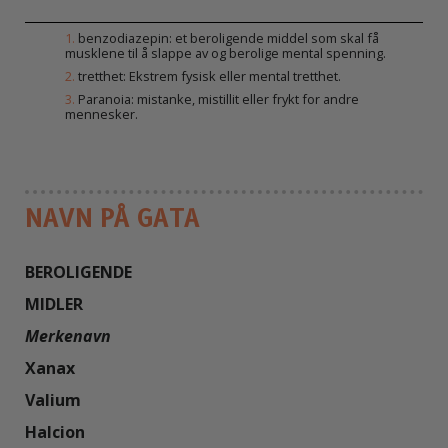
1
.
benzodiazepin: et beroligende middel som skal få
musklene til å slappe av og berolige mental spenning.
2
.
tretthet: Ekstrem fysisk eller mental tretthet.
3
.
Paranoia: mistanke, mistillit eller frykt for andre
mennesker.
NAVN PÅ GATA
BEROLIGENDE

MIDLER
Merkenavn
Xanax

Valium

Halcion
