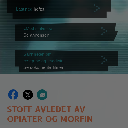
Last ned
heftet
«Medisinkiste»
Se annonsen
Sannheten om
reseptbelagt medisin
Se dokumentarfilmen
STOFF AVLEDET AV
OPIATER OG MORFIN