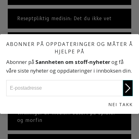
Reseptpliktig medisin: Det du ikke vet
Depressive midler:
ABONNER PÅ OPPDATERINGER OG MÅTER Å
HJELPE PÅ
Abonner på
Sannheten om stoff-nyheter
og få
Rohypnol
våre siste nyheter og oppdateringer i innboksen din.
Stoff avledet fra opiater og morfin
NEI TAKK
Virkninger av medisin basert på opiater
og morfin