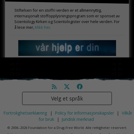
Stiftelsen for en stoffri verden er et allmennyttig,
internasjonalt stoffopplysningsprogram som er sponset av
Scientology Kirken og Scientologister over hele verden. For
å lese mer,
klikk her.
Velg et språk
Fortrolighetserklæring
|
Policy for informasjonskapsler
|
Vilkår
for bruk
|
Juridisk merknad
© 2006–2026 Foundation for a Drug-Free World. Alle rettigheter reservert.