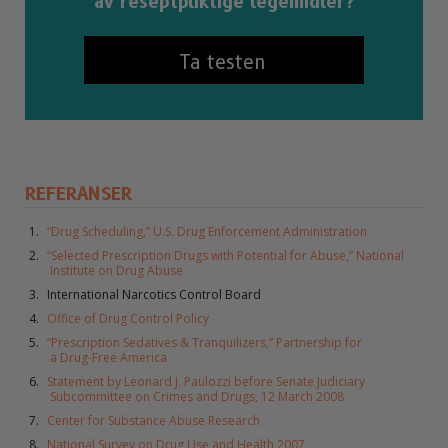
av reseptpliktige legemidler?
Ta testen
REFERANSER
“Drug Scheduling,” U.S. Drug Enforcement Administration
“Selected Prescription Drugs with Potential for Abuse,” National
Institute on Drug Abuse
International Narcotics Control Board
Office of Drug Control Policy
“Prescription Sedatives & Tranquilizers,” Partnership for
a Drug-Free America
Statement by Leonard J. Paulozzi before Senate Judiciary
Subcommittee on Crimes and Drugs, 12 March 2008
Center for Substance Abuse Research
National Survey on Drug Use and Health 2007