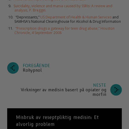
Suicidality, violence and mania caused by SSRIs: A review and
analysis, P. Breggin.
“Depressants,”
US Department of Health & Human Services
and
SAMHSA’s National Clearinghouse for Alcohol & Drug Information
“Prescription drugs a gateway for teen drug abuse,” Houston
Chronicle, 4 September 2008
FOREGÅENDE
Rohypnol
NESTE
Virkninger av medisin basert på opiater og
morfin
Misbruk av reseptpliktig medisin: Et
alvorlig problem