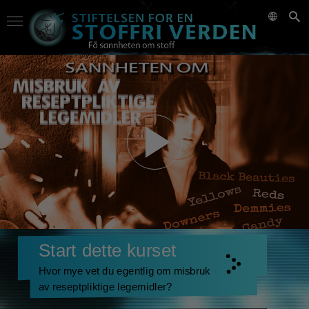
Start dette kurset
Hvor mye vet du egentlig om misbruk
av reseptpliktige legemidler?