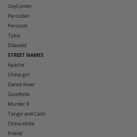
OxyContin

Percodan

Percocet

Tylox

STREET NAMES
Apache

China girl

Dance fever

Goodfella

Murder 8

Tango and Cash

China white

Friend
