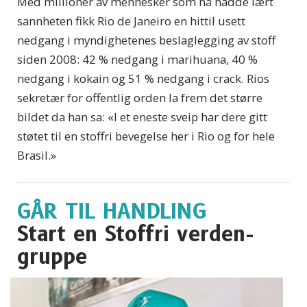
Med millioner av mennesker som nå hadde lært
sannheten fikk Rio de Janeiro en hittil usett
nedgang i myndighetenes beslaglegging av stoff
siden 2008: 42 % nedgang i marihuana, 40 %
nedgang i kokain og 51 % nedgang i crack. Rios
sekretær for offentlig orden la frem det større
bildet da han sa: «I et eneste sveip har dere gitt
støtet til en stoffri bevegelse her i Rio og for hele
Brasil.»
GÅR TIL HANDLING
Start en Stoffri verden-
gruppe