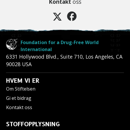
Kontakt
oss
Foundation for a Drug-Free World
International
6331 Hollywood Blvd., Suite 710
,
Los Angeles
,
CA
90028
USA
HVEM VI ER
Om Stiftelsen
Gi et bidrag
Kontakt oss
STOFFOPPLYSNING