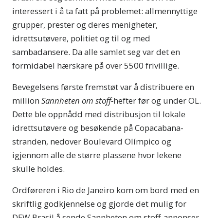
interessert i å ta fatt på problemet: allmennyttige
grupper, prester og deres menigheter,
idrettsutøvere, politiet og til og med
sambadansere. Da alle samlet seg var det en
formidabel hærskare på over 5500 frivillige.
Bevegelsens første fremstøt var å distribuere en
million
Sannheten om stoff-
hefter før og under OL.
Dette ble oppnådd med distribusjon til lokale
idrettsutøvere og besøkende på Copacabana-
stranden, nedover Boulevard Olímpico og
igjennom alle de større plassene hvor lekene
skulle holdes.
Ordføreren i Rio de Janeiro kom om bord med en
skriftlig godkjennelse og gjorde det mulig for
DFW Brasil å sende Sannheten om stoff-annonser