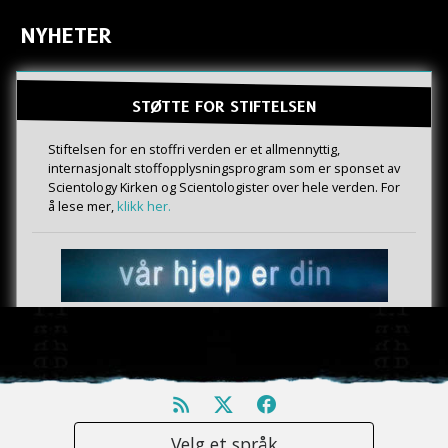
NYHETER
STØTTE FOR STIFTELSEN
Stiftelsen for en stoffri verden er et allmennyttig,
internasjonalt stoffopplysningsprogram som er sponset av
Scientology Kirken og Scientologister over hele verden. For
å lese mer,
klikk her.
Velg et språk