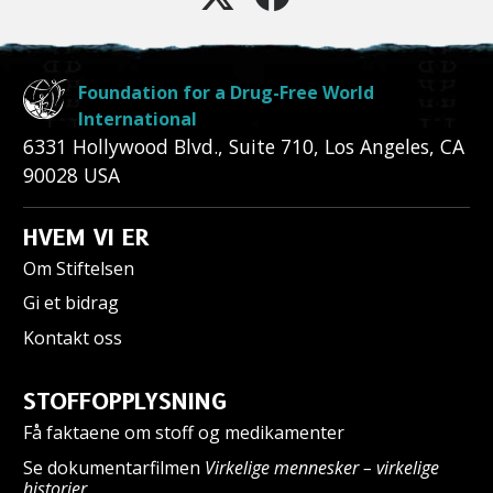
Foundation for a Drug-Free World
International
6331 Hollywood Blvd., Suite 710
,
Los Angeles
,
CA
90028
USA
HVEM VI ER
Om Stiftelsen
Gi et bidrag
Kontakt oss
STOFFOPPLYSNING
Få faktaene om stoff og medikamenter
Se dokumentarfilmen
Virkelige mennesker – virkelige
historier