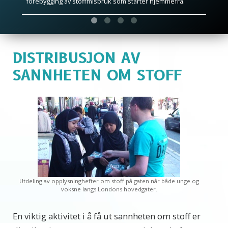
forebygging av stoffmisbruk som starter hjemmefra.
DISTRIBUSJON AV
SANNHETEN OM STOFF
Utdeling av opplysninghefter om stoff på gaten når både unge og
voksne langs Londons hovedgater.
En viktig aktivitet i å få ut sannheten om stoff er