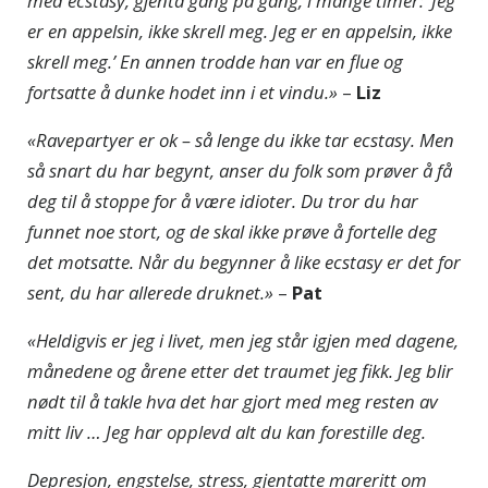
med ecstasy, gjenta gang på gang, i mange timer: ’Jeg
er en appelsin, ikke skrell meg. Jeg er en appelsin, ikke
skrell meg.’ En annen trodde han var en flue og
fortsatte å dunke hodet inn i et vindu.»
–
Liz
«Ravepartyer er ok – så lenge du ikke tar ecstasy. Men
så snart du har begynt, anser du folk som prøver å få
deg til å stoppe for å være idioter. Du tror du har
funnet noe stort, og de skal ikke prøve å fortelle deg
det motsatte. Når du begynner å like ecstasy er det for
sent, du har allerede druknet.»
–
Pat
«Heldigvis er jeg i livet, men jeg står igjen med dagene,
månedene og årene etter det traumet jeg fikk. Jeg blir
nødt til å takle hva det har gjort med meg resten av
mitt liv … Jeg har opplevd alt du kan forestille deg.
Depresjon, engstelse, stress, gjentatte mareritt om