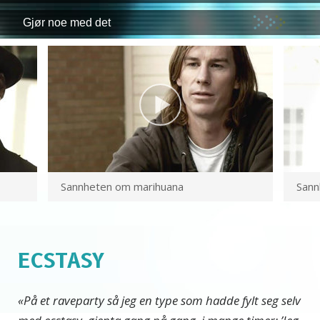
Gjør noe med det
Sannheten om marihuana
San
ECSTASY
«På et raveparty så jeg en type som hadde fylt seg selv