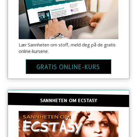
Lær Sannheten om stoff, meld deg på de gratis
online-kursene.
ABONNER PÅ OPPDATERINGER OG MÅTER Å
HJELPE PÅ
GRATIS ONLINE-KURS
Abonner på
Sannheten om stoff-nyheter
og få
våre siste nyheter og oppdateringer i innboksen din.
SANNHETEN OM ECSTASY
NEI TAKK