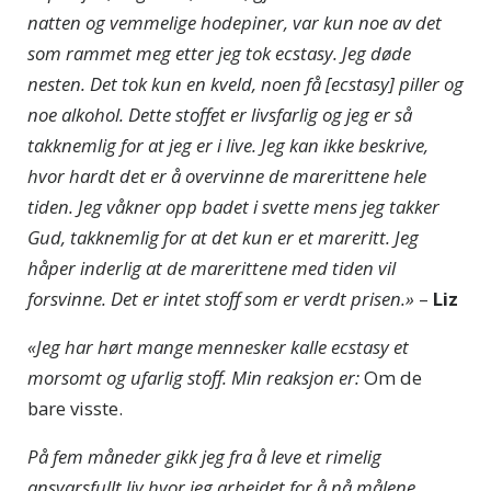
natten og vemmelige hodepiner, var kun noe av det
som rammet meg etter jeg tok ecstasy. Jeg døde
nesten. Det tok kun en kveld, noen få [ecstasy] piller og
noe alkohol. Dette stoffet er livsfarlig og jeg er så
takknemlig for at jeg er i live. Jeg kan ikke beskrive,
hvor hardt det er å overvinne de marerittene hele
tiden. Jeg våkner opp badet i svette mens jeg takker
Gud, takknemlig for at det kun er et mareritt. Jeg
håper inderlig at de marerittene med tiden vil
forsvinne. Det er intet stoff som er verdt prisen.»
–
Liz
«Jeg har hørt mange mennesker kalle ecstasy et
morsomt og ufarlig stoff. Min reaksjon er:
Om de
bare visste
.
På fem måneder gikk jeg fra å leve et rimelig
ansvarsfullt liv hvor jeg arbeidet for å nå målene