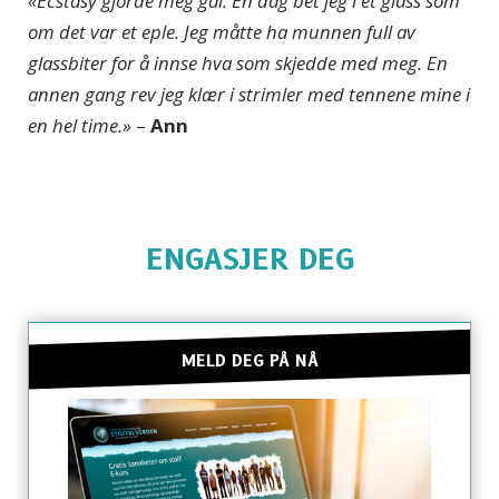
«Ecstasy gjorde meg gal. En dag bet jeg i et glass som
om det var et eple. Jeg måtte ha munnen full av
glassbiter for å innse hva som skjedde med meg. En
annen gang rev jeg klær i strimler med tennene mine i
en hel time.»
–
Ann
ENGASJER DEG
MELD DEG PÅ NÅ