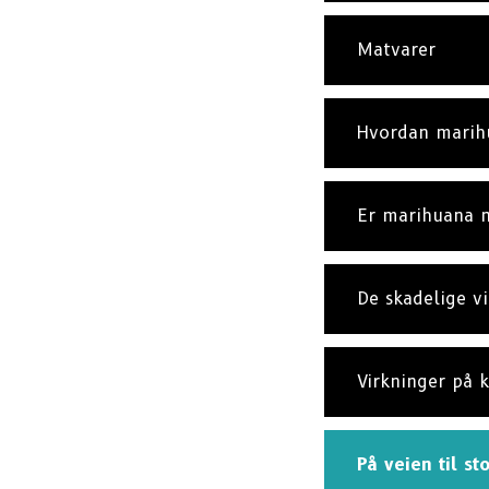
Matvarer
Hvordan marihu
Er marihuana 
De skadelige vi
Virkninger på k
På veien til st