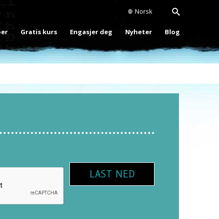
Norsk
oer
Gratis kurs
Engasjer deg
Nyheter
Blog
LAST NED