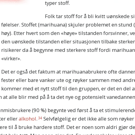
typer stoff.
Folk tar stoff for å bli kvitt uønskede s
følelser. Stoffet (marihuana) skjuler problemet en stund
høy). Etter hvert som den «høye» tilstanden forsvinner, 
den uønskede tilstanden eller situasjonen tilbake sterke
risikerer da å begynne med sterkere stoff fordi marihuan
«virker».
Det er også det faktum at marihuanabrukere ofte danne
fester eller bare vanker ute og røyker sammen med andre
kommer med et nytt stoff til den gruppen, er det en del a
at alle blir med på å ta det nye og potensielt vanedannen
ainmisbrukere (90 %) begynte ved først å ta et stimulere
er eller
alkohol
.
Selvfølgelig er det ikke alle som røyke
34
ere til å bruke hardere stoff. Det er noen som aldri gjør de