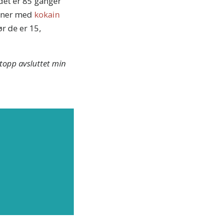
 det er 85 ganger
ynner med
kokain
r de er 15,
ttopp avsluttet min