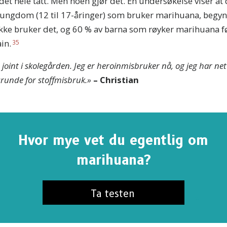
et hele tatt. Men noen gjør det. En undersøkelse viser at
at ungdom (12 til 17-åringer) som bruker marihuana, beg
e bruker det, og 60 % av barna som røyker marihuana fø
in.
35
 joint i skolegården. Jeg er heroinmisbruker nå, og jeg har ne
runde for stoffmisbruk.»
– Christian
Hvor mye vet du egentlig om
marihuana?
Ta testen