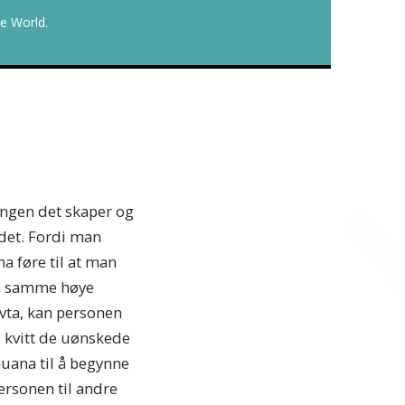
e World.
ingen det skaper og
 det. Fordi man
a føre til at man
den samme høye
avta, kan personen
i kvitt de uønskede
huana til å begynne
ersonen til andre