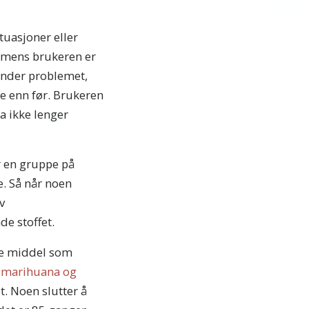
ituasjoner eller
 (mens brukeren er
vender problemet,
re enn før. Brukeren
a ikke lenger
r en gruppe på
. Så når noen
v
de stoffet.
nde middel som
r
marihuana og
t. Noen slutter å