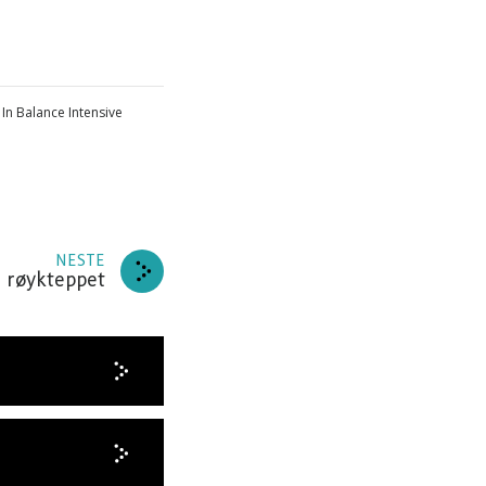
” In Balance Intensive
NESTE
 røykteppet
 PÅ
er og
NNER