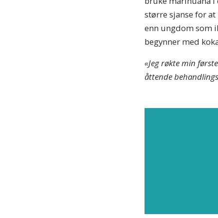
bruke marihuana i d
større sjanse for 
enn ungdom som ikk
begynner med koka
«Jeg
røkte min første
åttende behandlings