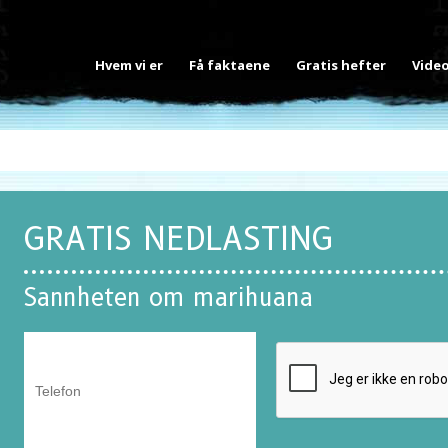
Hvem vi er
Få faktaene
Gratis hefter
Vide
GRATIS NEDLASTING
Sannheten om marihuana