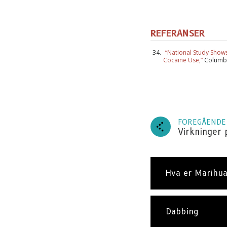
REFERANSER
“National Study Show
Cocaine Use,”
Columbi
FOREGÅENDE
Virkninger 
AB
Abonn
oppdat
Hva er Marihu
Dabbing