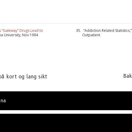
s “Gateway” Drugs Lead to
“Addiction Related Statistics,
a University, Nov 1994
Outpatient
Bak
på kort og lang sikt
ONNER PÅ OPPDATERINGER OG MÅTER Å HJELPE
er på
Sannheten om stoff-nyheter
og få våre siste nyhet
eringer i innboksen din.
ana
ABO