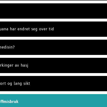
NE
ana har endret seg over tid
medisin?
rkinger av hasj
ort og lang sikt
offmisbruk