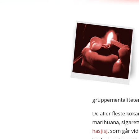
gruppementaliteten 
De aller fleste kok
marihuana, sigarett
hasjisj
, som går vid