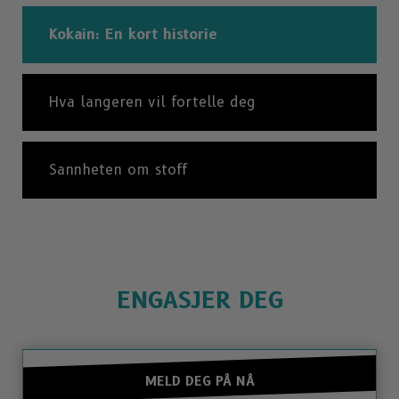
Kokain: En kort historie
Hva langeren vil fortelle deg
Sannheten om stoff
ENGASJER DEG
MELD DEG PÅ NÅ