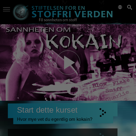
Start dette kurset
Hvor mye vet du egentlig om kokain?