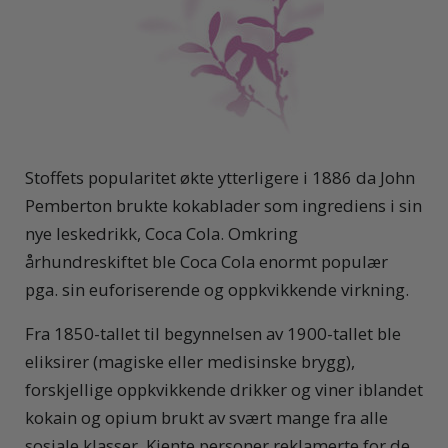
Stoffets popularitet økte ytterligere i 1886 da John
Pemberton brukte kokablader som ingrediens i sin
nye leskedrikk, Coca Cola. Omkring
århundreskiftet ble Coca Cola enormt populær
pga. sin euforiserende og oppkvikkende virkning.
Fra 1850-tallet til begynnelsen av 1900-tallet ble
eliksirer (magiske eller medisinske brygg),
forskjellige oppkvikkende drikker og viner iblandet
kokain og opium brukt av svært mange fra alle
sosiale klasser. Kjente personer reklamerte for de