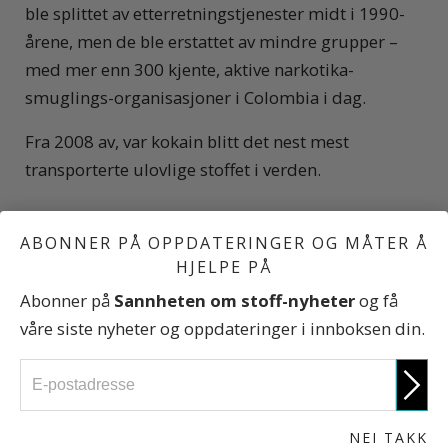
ble splittet av etterretningstjenester midt i 1990-
årene, men de ble erstattet av mindre grupper –
med mer enn 300 kjente, aktive narkotika­
smuglings-organisasjoner i Colombia i dag.
Fra 2008 av, var kokain blitt det nest mest
transporterte ulovlige stoffet i verden.
ABONNER PÅ OPPDATERINGER OG MÅTER Å
HJELPE PÅ
Hvor mye vet du egentlig om kokain?
Abonner på
Sannheten om stoff-nyheter
og få
våre siste nyheter og oppdateringer i innboksen din.
Ta testen
NEI TAKK