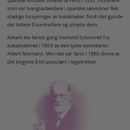
spanske soldater invaderte Peru i 1532. Indianere
som var tvangsarbeidere i spanske sølvminer fikk
stadige forsyninger av kokablader, fordi det gjorde
det lettere å kontrollere og utnytte dem.
Kokain ble første gang fremstilt (utvunnet fra
kokabladene) i 1859 av den tyske kjemikeren
Albert Niemann. Men det var først i 1880-årene at
det begynte å bli populært i legekretser.