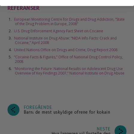
REFERANSER
European Monitoring Centre for Drugs and Drug Addiction, “State
of the Drug Problem in Europe, 2008”
U.S. Drug Enforcement Agency Fact Sheet on Cocaine
National Institute on Drug Abuse: “NIDA Info Facts: Crack and
Cocaine,” April 2008
United Nations Office on Drugs and Crime, Drug Report 2008
“Cocaine Facts & Figures,” Office of National Drug Control Policy,
2008
“Monitoring the Future: National Results on Adolescent Drug Use
Overview of Key Findings 2007,” National Institute on Drug Abuse
FOREGÅENDE
Barn: de mest uskyldige ofrene for kokain
NESTE
Hva langeren vil fortelle deg