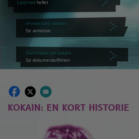
Last ned
heftet
«Feste hele natten»
Se annonse
Sannheten om kokain
Se dokumentarfilmen
KOKAIN: EN KORT HISTORIE