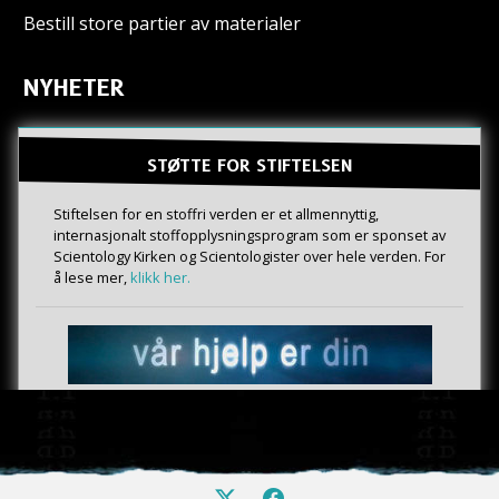
Bestill store partier av materialer
NYHETER
STØTTE FOR STIFTELSEN
Stiftelsen for en stoffri verden er et allmennyttig,
internasjonalt stoffopplysningsprogram som er sponset av
Scientology Kirken og Scientologister over hele verden. For
å lese mer,
klikk her.