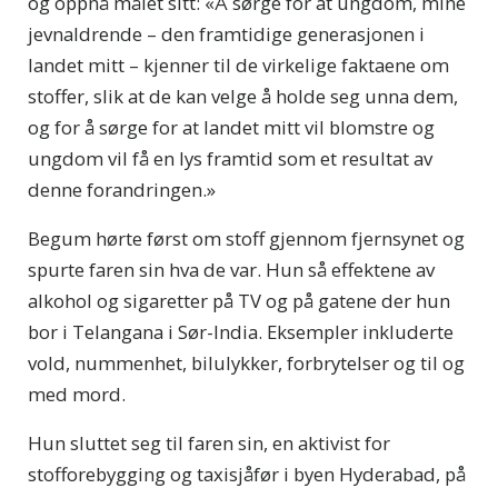
og oppnå målet sitt: «Å sørge for at ungdom, mine
jevnaldrende – den framtidige generasjonen i
landet mitt – kjenner til de virkelige faktaene om
stoffer, slik at de kan velge å holde seg unna dem,
og for å sørge for at landet mitt vil blomstre og
ungdom vil få en lys framtid som et resultat av
denne forandringen.»
Begum hørte først om stoff gjennom fjernsynet og
spurte faren sin hva de var. Hun så effektene av
alkohol og sigaretter på TV og på gatene der hun
bor i Telangana i Sør-India. Eksempler inkluderte
vold, nummenhet, bilulykker, forbrytelser og til og
med mord.
Hun sluttet seg til faren sin, en aktivist for
stofforebygging og taxisjåfør i byen Hyderabad, på