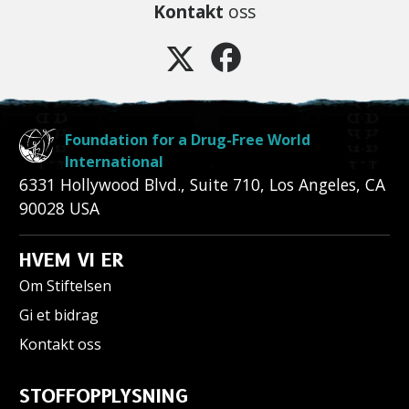
Kontakt
oss
Foundation for a Drug-Free World
International
6331 Hollywood Blvd., Suite 710
,
Los Angeles
,
CA
90028
USA
HVEM VI ER
Om Stiftelsen
Gi et bidrag
Kontakt oss
STOFFOPPLYSNING