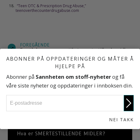
“Teen OTC & Prescription Drug Abuse,”
teenoverthecounterdrugabuse.com
FOREGÅENDE
Forståelse av grunnen til at smertestillende midler
er så AVHENGIGHETSSKAPENDE
ABONNER PÅ OPPDATERINGER OG MÅTER Å
HJELPE PÅ
NESTE
Abonner på
Sannheten om stoff-nyheter
og få
Smertestillende midler: En kort historie
våre siste nyheter og oppdateringer i innboksen din.
Misbruk av reseptpliktige
SMERTESTILLENDE MIDLER
NEI TAKK
Hva er SMERTESTILLENDE MIDLER?