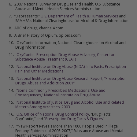
2007 National Survey on Drug Use and Health, U.S. Substance
Abuse and Mental Health Services Administration
“Depressants,”
U.S. Department of Health & Human Services
and
SAMHSA’s
National Clearinghouse for Alcohol & Drug Information
ABC of drugs, channel4.com
A Brief History of Opium, opioids.com
OxyContin Information, National Clearinghouse on Alcohol and
Drug Information
OxyContin: Prescription Drug Abuse Advisory, Center for
Substance Abuse Treatment (CSAT)
National Institute on Drug Abuse (NIDA), Info Facts: Prescription
Pain and Other Medications
National Institute on Drug Abuse Research Report, “Prescription
Drugs, Abuse and Addiction 2001”
“Some Commonly Prescribed Medications: Use and
Consequences,” National Institute on Drug Abuse
National Institute of Justice, Drug and Alcohol Use and Related
Matters Among Arrestees, 2003
U.S. Office of National Drug Control Policy
, “Drug Facts:
OxyContin,” and “
Prescription Drug Facts & Figures
”
“New Report Reveals More Than 1000 People Died in Illegal
Fentanyl Epidemic of 2005-2007,” Substance Abuse and Mental
Health Services Administration