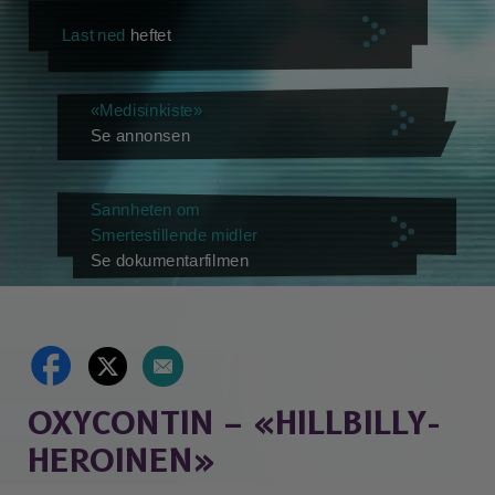
Last ned
heftet
«Medisinkiste»
Se annonsen
Sannheten om
Smertestillende midler
Se dokumentarfilmen
OXYCONTIN – «HILLBILLY-
HEROINEN»