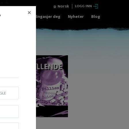
Norsk
LOGG INN
×
Å
Gratis kurs
Engasjer deg
Nyheter
Blog
GLE