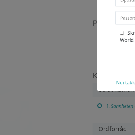
På dette ku
Skr
Hva et smer
World.
Varselstegn
Opprinnelse
Kursoversi
Nei takk
Se dokument
1.
Sannheten 
Ordforråd