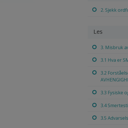
2. Sjekk ordf
Les
3. Misbruk 
3.1 Hva er
3.2 Forståels
AVHENGIGH
3.3 Fysiske 
3.4 Smertesti
3.5 Advarsel