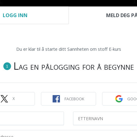
LOGG INN
MELD DEG P
Hvem vi er
Få faktaene
Gratis hefter
Videoer
TILLENDE MIDLER
Du er klar til å starte ditt Sannheten om stoff E-kurs
smertestillende
Lag en pålogging for å begynne
1
urset vil du lære sannheten om
l få rene fakta fra tidligere misbrukere
X
FACEBOOK
GOO
lett det er å bli avhengig.