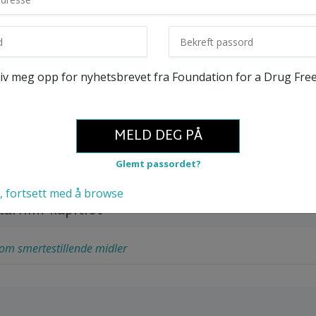
rset vil du lære:
iv meg opp for nyhetsbrevet fra Foundation for a Drug Fre
testillende middel er og hva de er lagd av
 om avhengighet av reseptpliktige smertestillende mi
n til smertestillende midler
MELD DEG PÅ
Glemt passordet?
kt
, fortsett med å browse
arfilm-kapitlet
om smertestillende midler