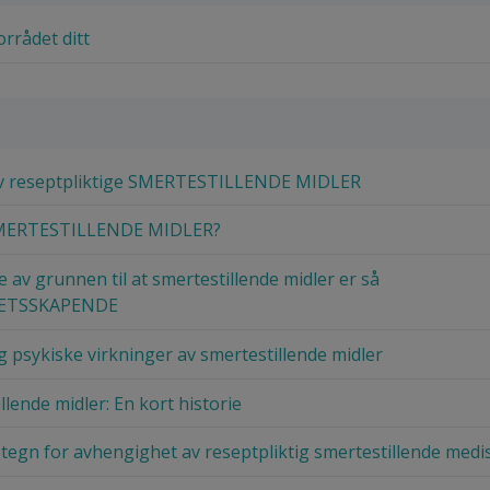
orrådet ditt
av reseptpliktige SMERTESTILLENDE MIDLER
 SMERTESTILLENDE MIDLER?
e av grunnen til at smertestillende midler er så
ETSSKAPENDE
og psykiske virkninger av smertestillende midler
llende midler: En kort historie
stegn for avhengighet av reseptpliktig smertestillende medi