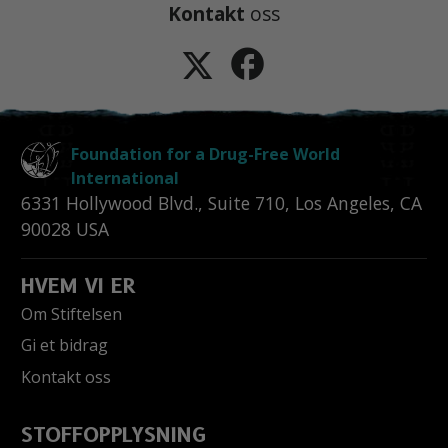
Kontakt
oss
Foundation for a Drug-Free World
International
6331 Hollywood Blvd., Suite 710
,
Los Angeles
,
CA
90028
USA
HVEM VI ER
Om Stiftelsen
Gi et bidrag
Kontakt oss
STOFFOPPLYSNING