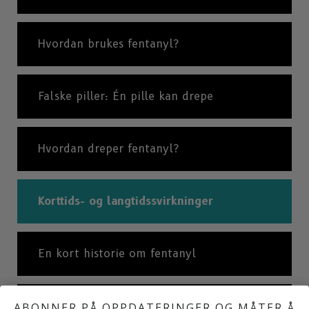
Hvordan brukes fentanyl?
Falske piller: Én pille kan drepe
Hvordan dreper fentanyl?
Korttids- og langtidssvirkninger
En kort historie om fentanyl
Fentanyldødsfall: En katastrofal epidemi
ABONNER PÅ OPPDATERINGER OG MÅTER Å