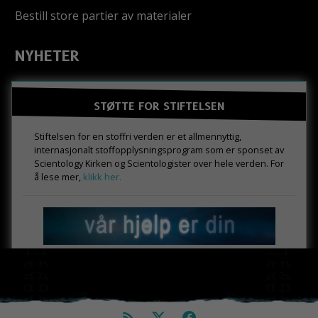
Bestill store partier av materialer
NYHETER
STØTTE FOR STIFTELSEN
Stiftelsen for en stoffri verden er et allmennyttig,
internasjonalt stoffopplysningsprogram som er sponset av
Scientology Kirken og Scientologister over hele verden. For
å lese mer,
klikk her.