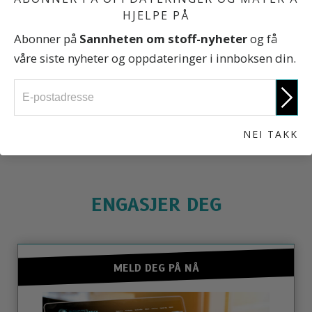
HJELPE PÅ
Abonner på
Sannheten om stoff-nyheter
og få
Hvem vi mistet på grunn av fentanyl
våre siste nyheter og oppdateringer i innboksen din.
Sannheten om Stoff
NEI TAKK
ENGASJER DEG
MELD DEG PÅ NÅ