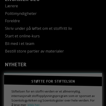
Lærere
Politimyndigheter
Foreldre
Skriv under på løftet om et stoffritt liv
Start et online-kurs
Bli med i et team
Bestill store partier av materialer
NYHETER
STØTTE FOR STIFTELSEN
Stiftelsen for en stoffri verden er et allmennyttig,
internasjonalt stoffopplysningsprogram som er sponset av
Scientology Kirken og Scientologister over hele verden. For
å lese mer,
klikk her.