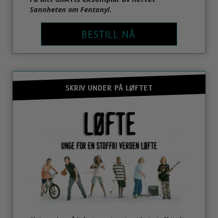
Sannheten om Fentanyl
.
BESTILL NÅ
SKRIV UNDER PÅ LØFTET