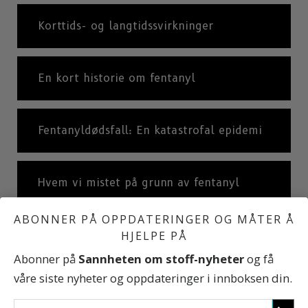
Korttids- og langtidssvirkninger
En kort historie om fentanyl
Fentanyldødsfall: En katastrofal epidemi
Hvem vi mistet på grunn av fentanyl
ABONNER PÅ OPPDATERINGER OG MÅTER Å
HJELPE PÅ
Sannheten om Stoff
Abonner på
Sannheten om stoff-nyheter
og få
våre siste nyheter og oppdateringer i innboksen din.