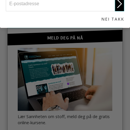
ENGASJER DEG
NEI TAKK
MELD DEG PÅ NÅ
Lær Sannheten om stoff, meld deg på de gratis
online-kursene.