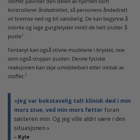
Stoffet påvirker den delen av hjernen som
kontrollerer åndedrettet, så personens åndedrett
vil bremse ned og bli vanskelig. De kan begynne å
snorke og lage gurglelyder inntil de helt slutter å
1
puste
.
Fentanyl kan også stivne musklene i brystet, noe
som også stopper pusten. Denne fysiske
reaksjonen kan skje umiddelbart etter inntak av
2
stoffet.
«Jeg var bokstavelig talt klinisk død i min
mors stue, ved min mors føtter
foran
søsteren min. Og jeg ville aldri være i den
situasjonen.»
– Kyle