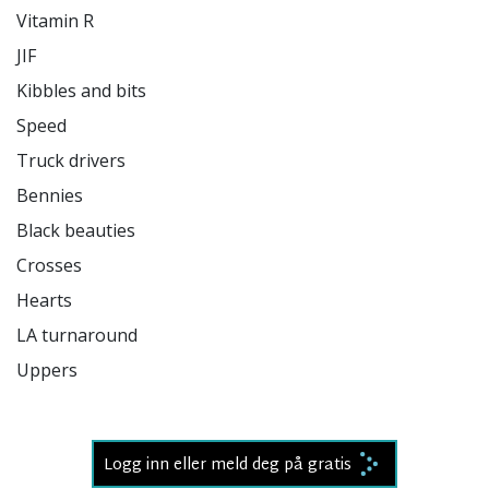
Vitamin R

JIF

Kibbles and bits

Speed

Truck drivers

Bennies

Black beauties

Crosses

Hearts

LA turnaround

Uppers

Logg inn eller meld deg på gratis