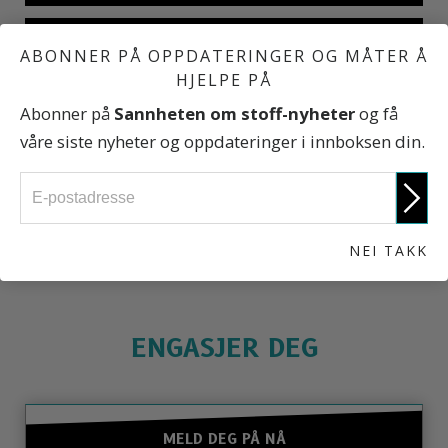
Oste-heroin
ABONNER PÅ OPPDATERINGER OG MÅTER Å
HJELPE PÅ
Abonner på
Sannheten om stoff-nyheter
og få
Hva langeren vil fortelle deg
våre siste nyheter og oppdateringer i innboksen din.
Sannheten om stoff
NEI TAKK
ENGASJER DEG
MELD DEG PÅ NÅ