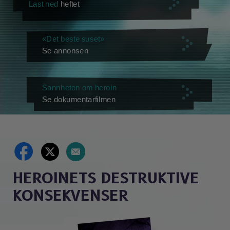
Last ned
heftet
«Det beste suset»
Se annonsen
Sannheten om heroin
Se dokumentarfilmen
HEROINETS DESTRUKTIVE
KONSEKVENSER