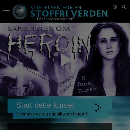
Start dette kurset
Hvor mye vet du egentlig om heroin?