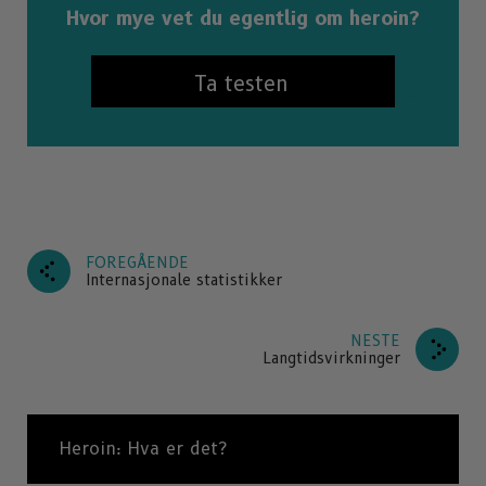
Hvor mye vet du egentlig om heroin?
Ta testen
FOREGÅENDE
Internasjonale statistikker
NESTE
Langtidsvirkninger
Heroin: Hva er det?