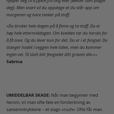
hjelper deg til å flykte fra ting eller følelser som plager
deg). Men snart vil du oppdage at du står opp om
morgenen og bare tenker på stoff.
«Du bruker hele dagen på å finne og ta stoff. Du er
høy hele ettermiddagen. Om kvelden tar du heroin for
å få sove. Og du lever kun for det. Du er i et fengsel. Du
stanger hodet i veggen hele tiden, men du kommer
ingen vei.
Til slutt blir fengselet ditt graven din.»
–
Sabrina
UMIDDELBAR SKADE:
Når man begynner med
heroin, vil man ofte føle en forsterkning av
sanseinntrykkene – et slags «rush». Ofte får man