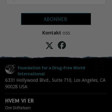
ABONNER
Kontakt
oss
Foundation for a Drug-Free World
International
6331 Hollywood Blvd., Suite 710
,
Los Angeles
,
CA
90028
USA
HVEM VI ER
Om Stiftelsen