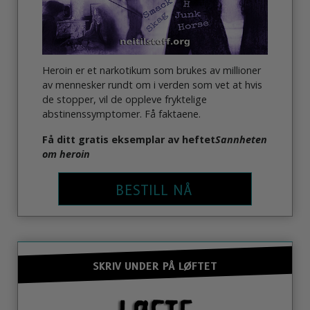
Heroin er et narkotikum som brukes av millioner
av mennesker rundt om i verden som vet at hvis
de stopper, vil de oppleve fryktelige
abstinenssymptomer. Få faktaene.
Få ditt gratis eksemplar av heftet
Sannheten
om heroin
BESTILL NÅ
SKRIV UNDER PÅ LØFTET