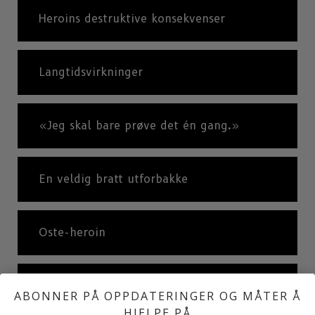
Heroins destruktive konsekvenser
Langtidsvirkninger
«Jeg skal bare prøve det én gang.»
En veldig bratt utforbakke
Oste-heroin
Hva langeren vil fortelle deg
ABONNER PÅ OPPDATERINGER OG MÅTER Å
HJELPE PÅ