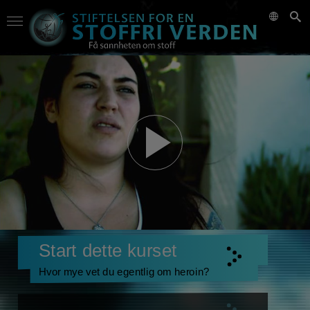
Start dette kurset
Hvor mye vet du egentlig om heroin?