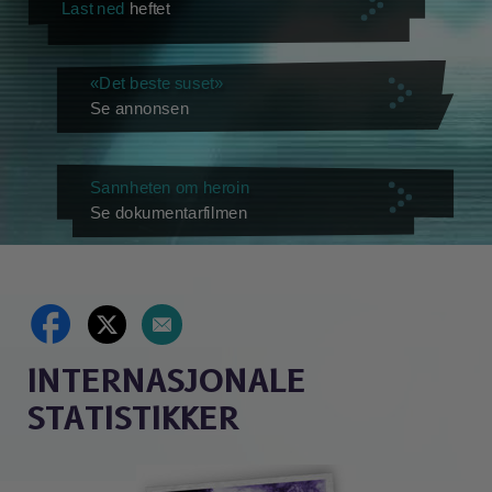
Last ned
heftet
«Det beste suset»
Se annonsen
Sannheten om heroin
Se dokumentarfilmen
INTERNASJONALE
STATISTIKKER