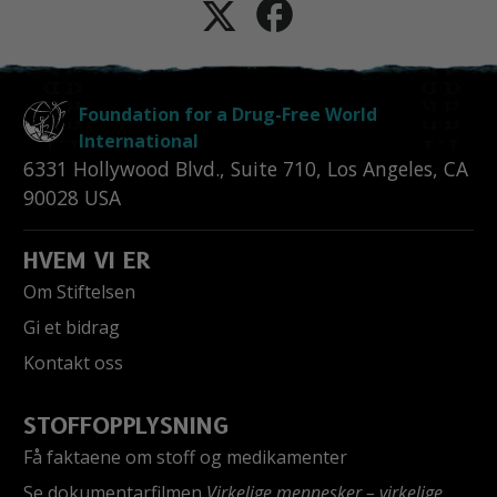
Foundation for a Drug-Free World
International
6331 Hollywood Blvd., Suite 710
,
Los Angeles
,
CA
90028
USA
HVEM VI ER
Om Stiftelsen
Gi et bidrag
Kontakt oss
STOFFOPPLYSNING
Få faktaene om stoff og medikamenter
Se dokumentarfilmen
Virkelige mennesker – virkelige