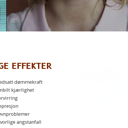
GE EFFEKTER
edsatt dømmekraft
nbilt kjærlighet
rvirring
epresjon
øvnproblemer
vorlige angstanfall