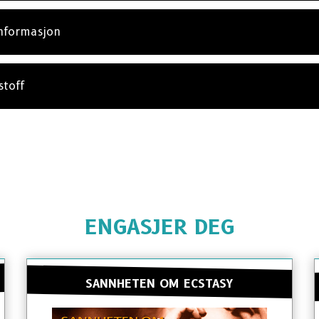
informasjon
stoff
ENGASJER DEG
SANNHETEN OM ECSTASY