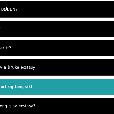
NE
d DØDEN?
?
eritt?
v å bruke ecstasy
ort og lang sikt
hengig av ecstasy?