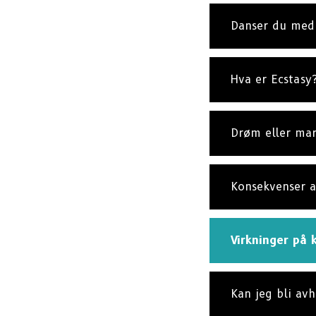
Danser du me
Hva er Ecstasy
Drøm eller mar
Konsekvenser a
Virkninger på k
Kan jeg bli av