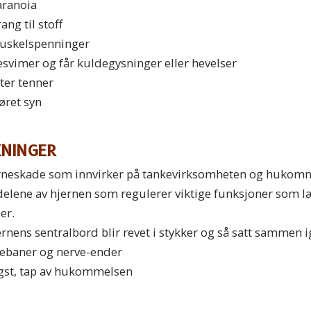
aranoia
ang til stoff
uskelspenninger
svimer og får kuldegysninger eller hevelser
ter tenner
øret syn
KNINGER
erneskade som innvirker på tankevirksomheten og hukom
delene av hjernen som regulerer viktige funksjoner som læ
er.
rnens sentralbord blir revet i stykker og så satt sammen 
ebaner og nerve-ender
gst, tap av hukommelsen