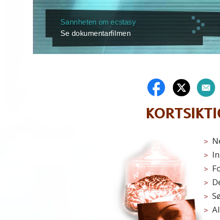
Sannheten om ecstasy
Se dokumentarfilmen
KORTSIKTI
N
In
Fo
D
S
Al