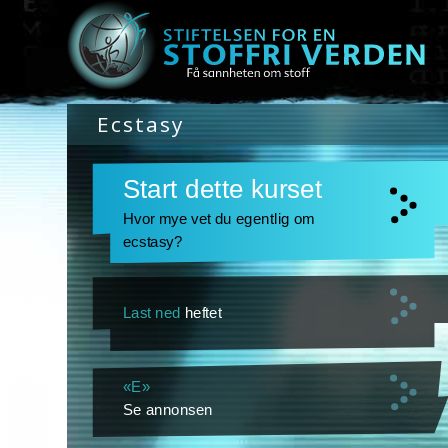
Ecstasy
Start dette kurset
Hvor mye vet du egentlig om
ecstasy?
Last ned
heftet
«E»
Se annonsen