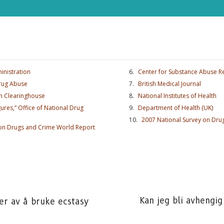
nistration
Center for Substance Abuse R
Drug Abuse
British Medical Journal
on Clearinghouse
National Institutes of Health
ures,” Office of National Drug
Department of Health (UK)
2007 National Survey on Dru
 on Drugs and Crime World Report
ONNER PÅ OPPDATERINGER OG MÅTER Å HJELPE
er på
Sannheten om stoff-nyheter
og få våre siste nyhet
eringer i innboksen din.
ABO
Kan jeg bli avhengig
er av å bruke ecstasy