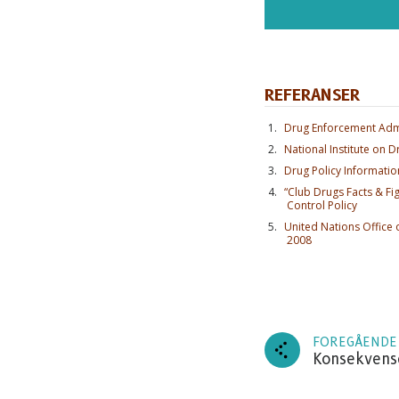
REFERANSER
Drug Enforcement Admi
National Institute on 
Drug Policy Informati
“Club Drugs Facts & Fig
Control Policy
United Nations Office
2008
AB
Abonn
oppdat
FOREGÅENDE
Konsekvens