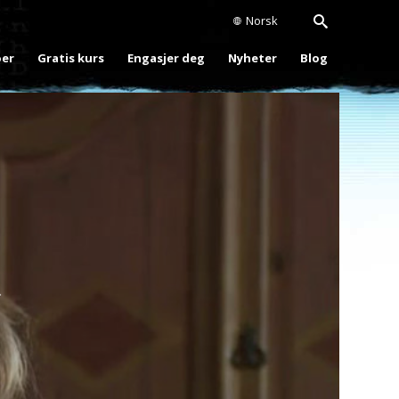
Norsk
oer
Gratis kurs
Engasjer deg
Nyheter
Blog
Play