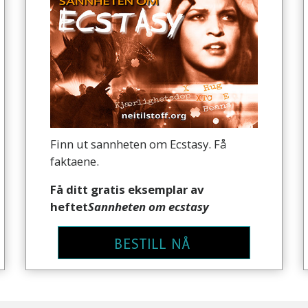
Finn ut sannheten om Ecstasy. Få
faktaene.
Få ditt gratis eksemplar av
heftet
Sannheten om ecstasy
BESTILL NÅ