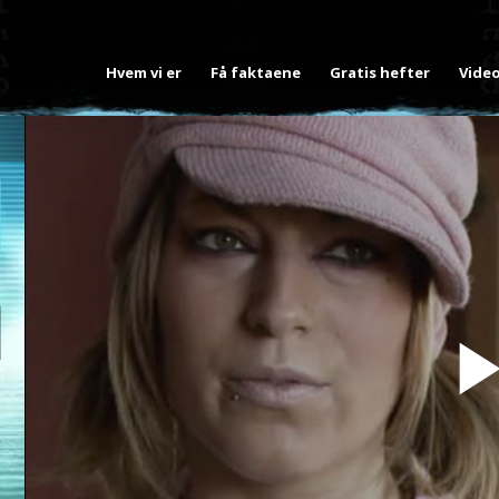
Hvem vi er
Få faktaene
Gratis hefter
Vide