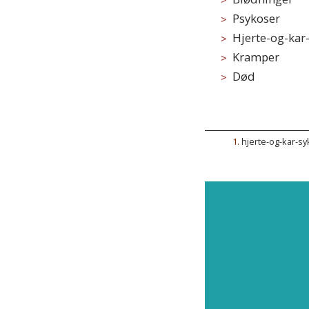
Psykoser
Hjerte-og-ka
Kramper
Død
1
.
hjerte-og-kar-s