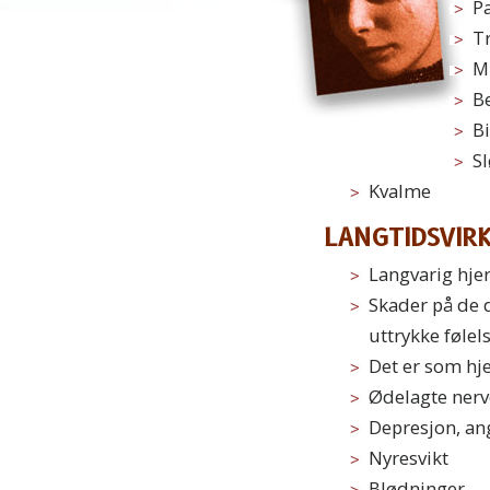
P
Tr
M
Be
Bi
Sl
Kvalme
LANGTIDSVIR
Langvarig hj
Skader på de 
uttrykke følels
Det er som hje
Ødelagte nerv
Depresjon, an
Nyresvikt
Blødninger