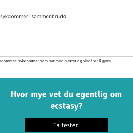
r-sykdommer
sammenbrudd
1
ykdommer: sykdommer som har med hjertet og blodårer å gjøre.
Hvor mye vet du egentlig om
ecstasy?
Ta testen