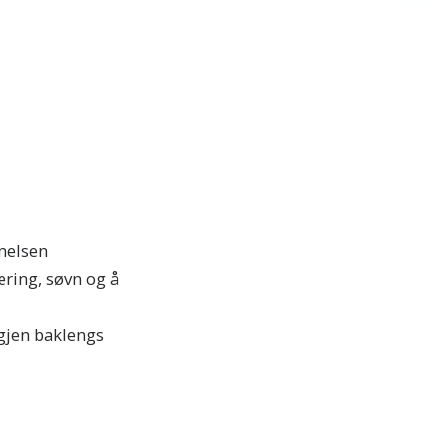
melsen
ring, søvn og å
igjen baklengs