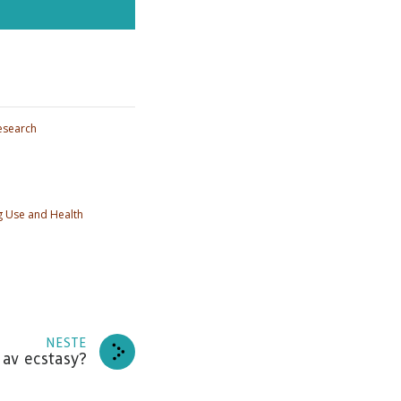
esearch
g Use and Health
 PÅ
er og
NESTE
NNER
 av ecstasy?