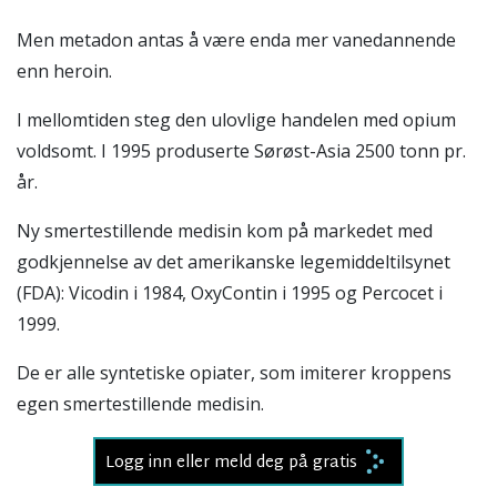
Men metadon antas å være enda mer vanedannende
enn heroin.
I mellomtiden steg den ulovlige handelen med opium
voldsomt. I 1995 produserte Sørøst-Asia 2500 tonn pr.
år.
Ny smertestillende medisin kom på markedet med
godkjennelse av det amerikanske legemiddeltilsynet
(FDA): Vicodin i 1984, OxyContin i 1995 og Percocet i
1999.
De er alle syntetiske opiater, som imiterer kroppens
egen smertestillende medisin.
Logg inn eller meld deg på gratis