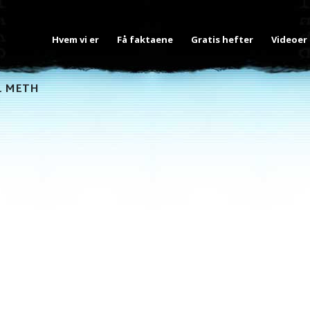
Hvem vi er
Få faktaene
Gratis hefter
Videoer
L METH