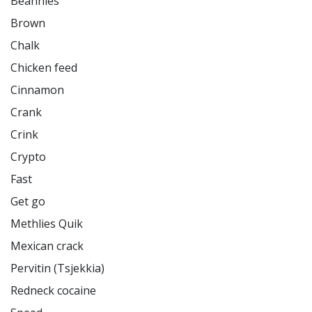
Beannies

Brown

Chalk

Chicken feed

Cinnamon

Crank

Crink

Crypto

Fast

Get go

Methlies Quik

Mexican crack

Pervitin (Tsjekkia)

Redneck cocaine
