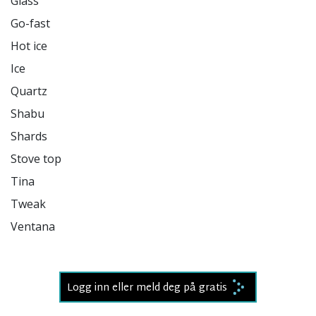
Glass

Go-fast

Hot ice

Ice

Quartz

Shabu

Shards

Stove top

Tina

Tweak

Ventana

Logg inn eller meld deg på gratis