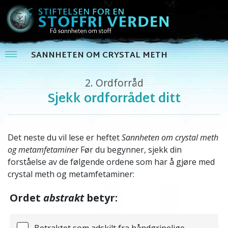
SANNHETEN OM CRYSTAL METH
2.
Ordforråd
Sjekk ordforrådet ditt
Det neste du vil lese er heftet
Sannheten om crystal meth
og metamfetaminer
Før du begynner, sjekk din
forståelse av de følgende ordene som har å gjøre med
crystal meth og metamfetaminer:
Ordet
abstrakt
betyr:
Betraktet som adskilt fra håndgripelige