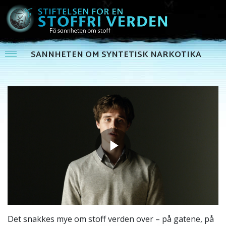
SANNHETEN OM SYNTETISK NARKOTIKA
Play
Video
Det snakkes mye om stoff verden over – på gatene, på