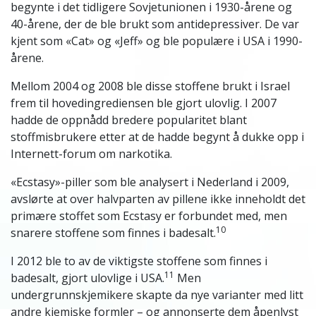
begynte i det tidligere Sovjetunionen i 1930-årene og
40-årene, der de ble brukt som antidepressiver. De var
kjent som «Cat» og «Jeff» og ble populære i USA i 1990-
årene.
Mellom 2004 og 2008 ble disse stoffene brukt i Israel
frem til hovedingrediensen ble gjort ulovlig. I 2007
hadde de oppnådd bredere popularitet blant
stoffmisbrukere etter at de hadde begynt å dukke opp i
Internett-forum om narkotika.
«Ecstasy»-piller som ble analysert i Nederland i 2009,
avslørte at over halvparten av pillene ikke inneholdt det
primære stoffet som Ecstasy er forbundet med, men
10
snarere stoffene som finnes i badesalt.
I 2012 ble to av de viktigste stoffene som finnes i
11
badesalt, gjort ulovlige i USA.
Men
undergrunnskjemikere skapte da nye varianter med litt
andre kjemiske formler – og annonserte dem åpenlyst