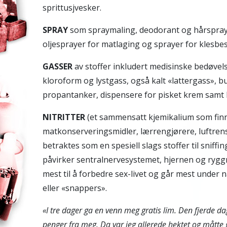
sprittusjvesker.
SPRAY
som spraymaling, deodorant og hårspray
oljesprayer for matlaging og sprayer for klesbes
GASSER
av stoffer inkludert medisinske bedøvels
kloroform og lystgass, også kalt «lattergass», b
propantanker, dispensere for pisket krem samt k
NITRITTER
(et sammensatt kjemikalium som finn
matkonserveringsmidler, lærrengjørere, luftrens
betraktes som en spesiell slags stoffer til sniffi
påvirker sentralnervesystemet, hjernen og ryg
mest til å forbedre sex-livet og går mest under
eller «snappers».
«I tre dager ga en venn meg gratis lim. Den fjerde 
penger fra meg. Da var jeg allerede hektet og måtte