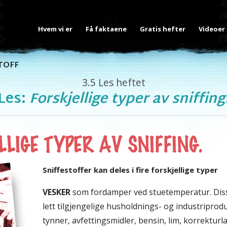
Hvem vi er
Få faktaene
Gratis hefter
Videoer
TOFF
3.5
Les heftet
Les:
Forskjellige typer av sniffing
LIGE TYPER AV SNIFFING.
Sniffestoffer kan deles i fire forskjellige typer
VESKER
som fordamper ved stuetemperatur. Disse 
lett tilgjengelige husholdnings- og industriprod
tynner, avfettingsmidler, bensin, lim, korrekturl