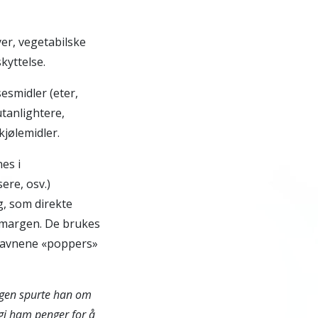
er, vegetabilske
kyttelse.
esmidler (eter,
utanlightere,
jølemidler.
es i
ere, osv.)
ng, som direkte
gmargen. De brukes
 navnene «poppers»
dagen spurte han om
 gi ham penger for å