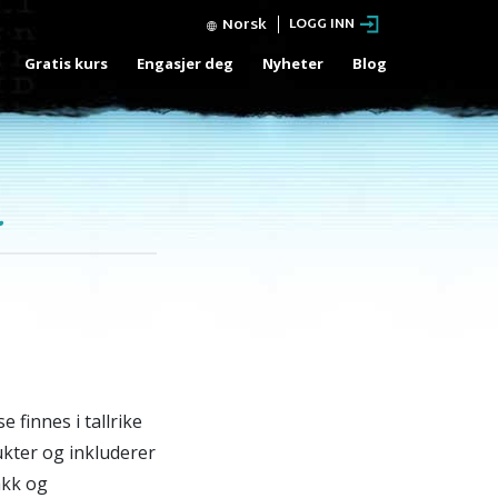
Norsk
LOGG INN
Gratis kurs
Engasjer deg
Nyheter
Blog
.
finnes i tallrike
ukter og inkluderer
akk og