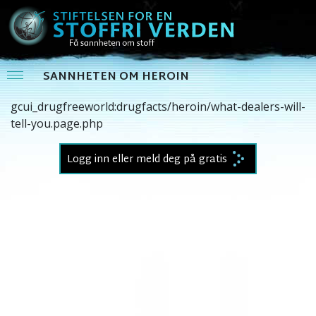
SANNHETEN OM HEROIN
gcui_drugfreeworld:drugfacts/heroin/what-dealers-will-
tell-you.page.php
Logg inn eller meld deg på gratis