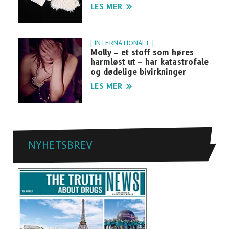
LES MER
| INTERNATIONALT |
Molly – et stoff som høres
harmløst ut – har katastrofale
og dødelige bivirkninger
LES MER
NYHETSBREV