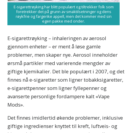
E-sigarettrøyking har blitt populært og tiltrekker folk som
foretrekker det på grunn av smaktilsetninger og dens
røykfrie og fargerike appell, men det kommer med sin
egen pakke med onder.
E-sigarettrøyking – inhaleringen av aerosol
gjennom enheter – er ment å løse gamle
problemer, men skaper nye. Aerosol inneholder
ørsmå partikler med varierende mengder av
giftige kjemikalier. Det ble populært i 2007, og det
finnes nå e-sigaretter som ligner tobakksigaretter,
e-sigarettpenner som ligner fyllepenner og
avanserte personlige fordampere kalt «Vape
Mods».
Det finnes imidlertid økende problemer, inklusive
giftige ingredienser knyttet til kreft, luftveis- og