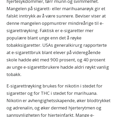
hjertesykdommer, tørr munn og svimmelhet.
Mangelen på sigarett- eller marihuanarøyk gir et
falskt inntrykk av å være sunnere. Beviser viser at
denne mangelen oppmuntrer mindreårige til e-
sigarettrøyking. Faktisk er e-sigaretter mer
populære blant unge enn det å røyke
tobakksigaretter. USAs generalkirurg rapporterte
at e-sigarettbruk blant elever på videregående
skole hadde økt med 900 prosent, og 40 prosent
av unge e-sigarettbrukere hadde aldri røykt vanlig
tobakk.
E-sigarettrøyking brukes for nikotin i stedet for
sigaretter og for THC i stedet for marihuana.
Nikotin er avhengighetsskapende, øker blodtrykket
og adrenalin, og øker dermed hjerterytmen og
sannsynligheten for hjerteinfarkt. Mange e-