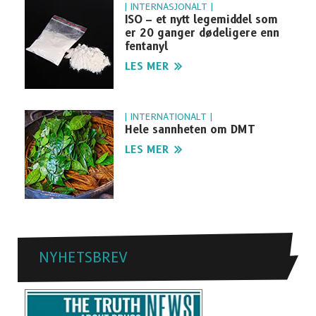
| INTERNASJONALT |
ISO – et nytt legemiddel som
er 20 ganger dødeligere enn
fentanyl
LES MER
| INTERNATIONALT |
Hele sannheten om DMT
LES MER
NYHETSBREV