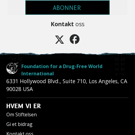
ABONNER
Kontakt
oss
Foundation for a Drug-Free World
International
6331 Hollywood Blvd., Suite 710
,
Los Angeles
,
CA
90028
USA
HVEM VI ER
Om Stiftelsen
Gi et bidrag
Kontakt oss