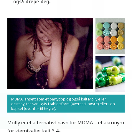
også drepe deg.
MDMA, ansett som et partydop og også kalt Molly eller
ecstasy, tas vanligvis i tablettform (øverst til høyre) eller i en
kapsel (ovenfor til høyre).
Molly er et alternativt navn for MDMA – et akronym
for kjemikaliet kalt 3,4-