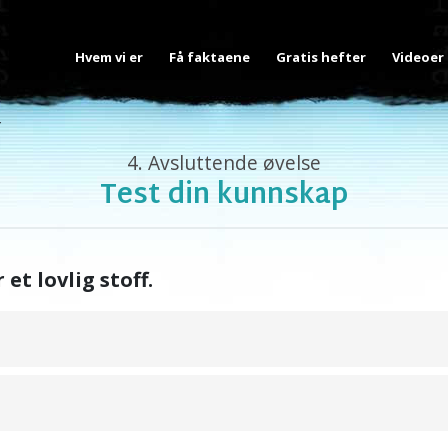
Hvem vi er
Få faktaene
Gratis hefter
Videoer
Y
4.
Avsluttende øvelse
Test din kunnskap
 et lovlig stoff.