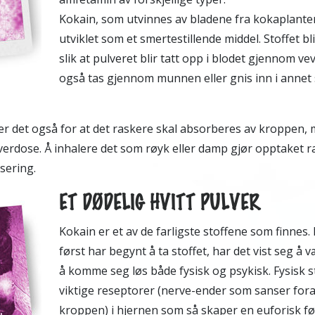
Kokain, som utvinnes av bladene fra kokaplanten
utviklet som et smertestillende middel. Stoffet bl
slik at pulveret blir tatt opp i blodet gjennom ve
også tas gjennom munnen eller gnis inn i annet
er det også for at det raskere skal absorberes av kroppen,
overdose. Å inhalere det som røyk eller damp gjør opptaket
isering.
ET DØDELIG HVITT PULVER
K
okain er et av de farligste stoffene som finnes
først har begynt å ta stoffet, har det vist seg å
å komme seg løs både fysisk og psykisk. Fysisk s
viktige reseptorer (nerve-ender som sanser fora
kroppen) i hjernen som så skaper en euforisk fø