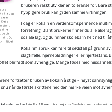
brukeren raskt utvikler en toleranse for. Bare s
bedre
hyppigere bruk kan gi den samme virkningen.
 vil la deg
l være i
. Det er
I dag er kokain en verdensomspennende multimil
en stund
e dine
forretning. Blant brukerne finner du alle alders
, du gir
sosiale lag, og du finner skolebarn helt ned til å
n din. Du
e.» – Nigel
Kokainmisbruk kan føre til dødsfall på grunn av s
slagtilfelle, hjerne­blødninger eller hjertestans
offet blir født som avhengige. Mange fødes med misdannels
farene fortsetter bruken av kokain å stige – høyst sannsynli
 snu når de første skrittene ned den mørke veien mot avheng
m kalles det crack-kokain.
For å få mer informasjon se
Sannheten om crack-kokain
i de