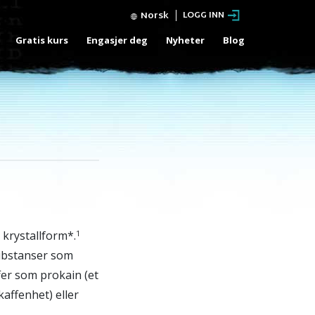
Norsk
LOGG INN
Gratis kurs
Engasjer deg
Nyheter
Blog
 krystallform*.
1
substanser som
fer som prokain (et
kaffenhet) eller