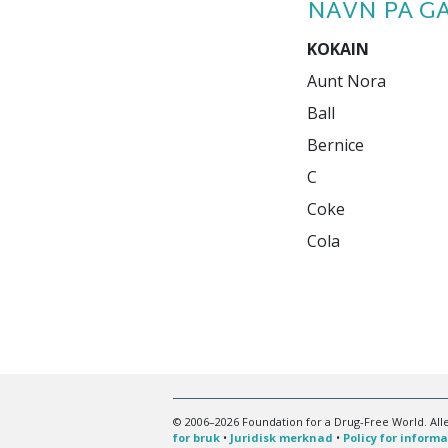
NAVN PÅ G
KOKAIN
Aunt Nora

Hvit

Sniff

Ball

Mojo

Snø

Bernice

Nose candy

Støv

C

Paradis

Toot

Coke

Pony

Cola

Rocks

© 2006–2026 Foundation for a Drug-Free World. Alle
for bruk
•
Juridisk merknad
•
Policy for inform