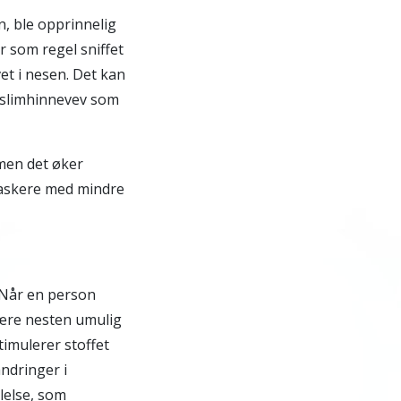
, ble opprinnelig
ir som regel sniffet
vet i nesen. Det kan
 slimhinnevev som
 men det øker
 raskere med mindre
. Når en person
 være nesten umulig
timulerer stoffet
ndringer i
lelse, som