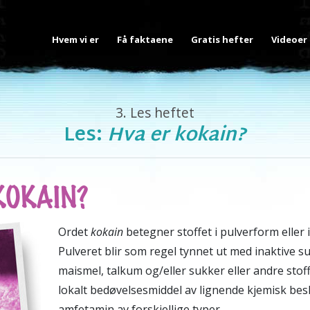
Hvem vi er
Få faktaene
Gratis hefter
Videoer
3.
Les heftet
Les:
Hva er kokain?
KOKAIN?
Ordet
kokain
betegner stoffet i pulverform eller i
Pulveret blir som regel tynnet ut med inaktive 
maismel, talkum og/eller sukker eller andre stof
lokalt bedøvelses­middel av lignende kjemisk bes
amfetamin av forskjellige typer.