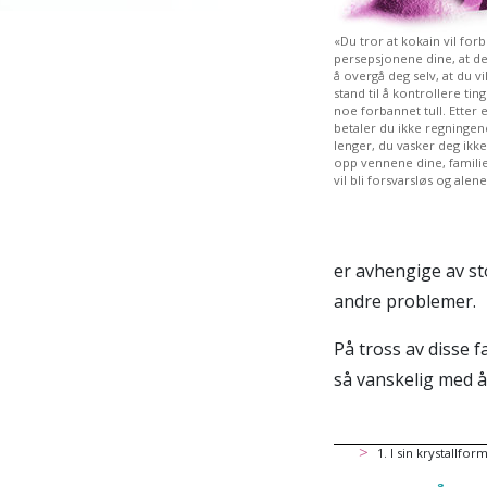
«Du tror at kokain vil for
persepsjonene dine, at det
å overgå deg selv, at du vi
stand til å kontrollere ting
noe forbannet tull. Etter 
betaler du ikke regningen
lenger, du vasker deg ikke
opp vennene dine, familie
vil bli forsvarsløs og alen
er avhengige av st
andre problemer.
På tross av disse 
så vanskelig med å
1
.
I sin krystallfor