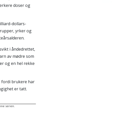
terkere doser og
liard-dollars-
grupper, yrker og
tteårsalderen.
vikt i åndedrettet,
. Barn av mødre som
er og en hel rekke
g fordi brukere har
ighet er tatt.
nne serien.