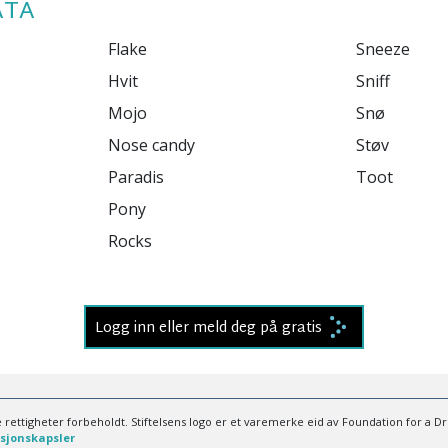
ATA
Logg inn eller meld deg på gratis
 rettigheter forbeholdt. Stiftelsens logo er et varemerke eid av Foundation for a D
asjonskapsler