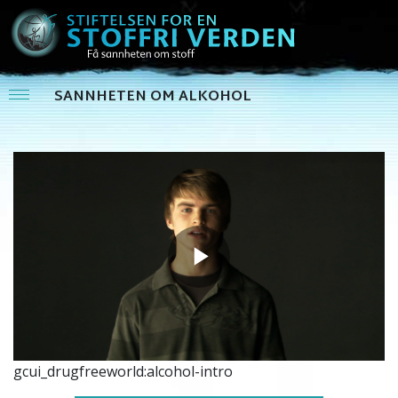
SANNHETEN OM ALKOHOL
Play
Video
gcui_drugfreeworld:alcohol-intro