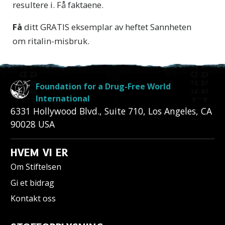
resultere i. Få faktaene.
Få
ditt GRATIS eksemplar av heftet
Sannheten
om ritalin-misbruk.
Foundation for a Drug-Free World
International
6331 Hollywood Blvd., Suite 710
,
Los Angeles
,
CA
90028
USA
HVEM VI ER
Om Stiftelsen
Gi et bidrag
Kontakt oss