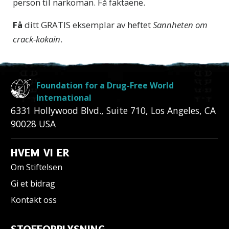
person til narkoman. Få faktaene.
Få
ditt
GRATIS eksemplar av
heftet
Sannheten om
crack-kokain
.
Foundation for a Drug-Free World
International
6331 Hollywood Blvd., Suite 710
,
Los Angeles
,
CA
90028
USA
HVEM VI ER
Om Stiftelsen
Gi et bidrag
Kontakt oss