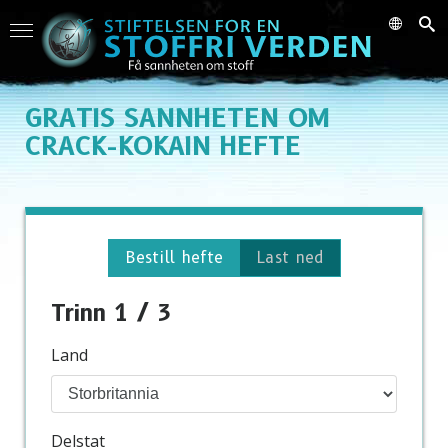
GRATIS
SANNHETEN OM
CRACK-KOKAIN HEFTE
Bestill hefte
Last ned
Trinn 1 / 3
Land
Delstat