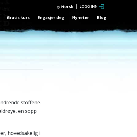
Norsk
LOGG INN
Gratis kurs
Engasjer deg
Nyheter
Blog
endrende stoffene.
meldrøye, en sopp
ier, hovedsakelig i