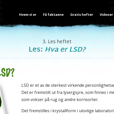
Hvem vi er
Få faktaene
Gratis hefter
Videoer
3.
Les heftet
Les:
Hva er LSD?
LSD?
LSD
er et av de sterkest virkende personlighets
Det er fremstilt ut fra lysergsyre, som finnes i 
som vokser på rug og andre kornsorter.
Det fremstilles i krystallform i ulovlige laborator