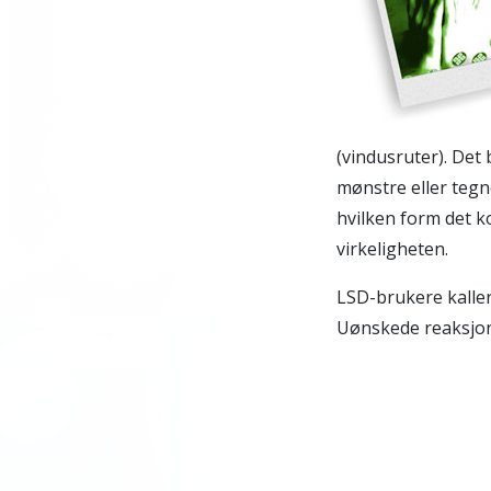
(vindusruter). Det 
mønstre eller tegne
hvilken form det ko
virkeligheten.
LSD-brukere kaller
Uønskede reaksjone