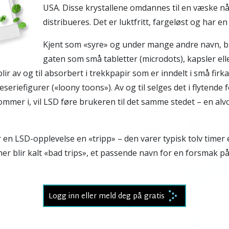
USA. Disse krystallene omdannes til en væske nå
distribueres. Det er luktfritt, fargeløst og har en 
Kjent som «syre» og under mange andre navn, bl
gaten som små tabletter (microdots), kapsler elle
blir av og til absorbert i trekkpapir som er inndelt i små fir
seriefigurer («loony toons»). Av og til selges det i flytende
mmer i, vil LSD føre brukeren til det samme stedet – en alvo
 en LSD-opplevelse en «tripp» – den varer typisk tolv timer 
r blir kalt «bad trips», et passende navn for en forsmak på 
Logg inn eller meld deg på gratis