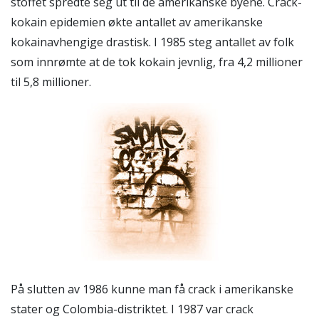
stoffet spredte seg ut til de amerikanske byene. Crack-
kokain epidemien økte antallet av amerikanske
kokainavhengige drastisk. I 1985 steg antallet av folk
som innrømte at de tok kokain jevnlig, fra 4,2 millioner
til 5,8 millioner.
På slutten av 1986 kunne man få crack i amerikanske
stater og Colombia-distriktet. I 1987 var crack