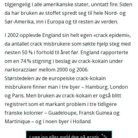
tilgjengelig i alle amerikanske stater, unntatt fire. Siden
da har bruken av stoffet spredt seg til hele Nord- og
Sør-Amerika, inn i Europa og til resten av verden.
I 2002 opplevde England sin helt egen «crack epidemi»,
da antallet crack misbrukere som søkte hjelp steg med
nesten 50 % i forhold til året før. England rapporterte
om en 74 % stigning i beslag av crack-kokain under
narkorazziaer mellom 2000 og 2006.
Størstedelen av de europeiske crack-kokain
misbrukere finner man i tre byer – Hamburg, London
og Paris. Men bruken av crack-kokain er også blitt
registrert som et markant problem i tre tidligere
franske kolonier – Guadeloupe, Fransk Guinea og
Martinique – og i noen byer i Holland.
Logg inn eller meld deg på gratis